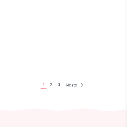
Sidonumrering
1
2
3
Nästa
för
inlägg