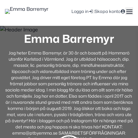
|
Logga in
Skapa konto
Emma Barremyr
Jag heter Emma Barremyr, är 30 år och bosatt på Hammarö
utanför Karlstad i Värmland. Jag är utbildad hälsocoach, dip.
massör, lic. personlig tränare, dip. mindfulnessinstruktör,
löpcoach och vidareutbildad inom träning under och efter
graviditet. Jag driver mitt eget företag PT by Emma där jag
främst jobbar som personlig tränare och influenser via mina
sociala medier idag. I min blogg får du läsa om allt som rör hälsa
och familjeliv. Jag har en dotter, Elsa som föddes i april 2017 och
är i nuvarande stund gravid med mitt andra barn som beräknas
komma i början på augusti 2019. Jag älskar att baka och laga
mat, vara ute i naturen, pyssla i trädgården, träna och vara ute
på äventyr! Här i bloggen och på Instagram får ni hänga med på
det mesta och jag hoppas ni ska trivas här! KONTAKT:
emma@ptbyemma.se SAMARBETSFÖRFRÅGNINGAR: