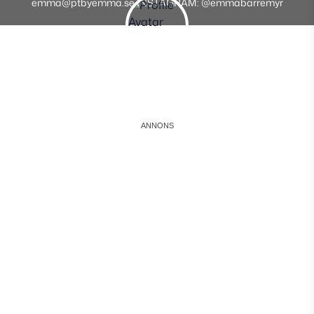
emma@ptbyemma.se INSTAGRAM: @emmabarremyr
Instagram
Facebook
Youtube