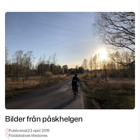
Bilder från påskhelgen
Publicerad,
23 april 2019
Föräldralivet
•
lifestories