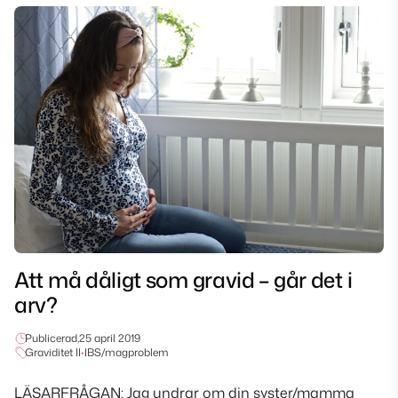
Att må dåligt som gravid – går det i
arv?
Publicerad,
25 april 2019
Graviditet II
•
IBS/magproblem
LÄSARFRÅGAN: Jag undrar om din syster/mamma