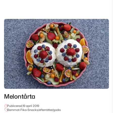
Melontårta
Publicerad,
19 april 2019
Barnmat
•
Fika
•
Snacks/efterrätter/godis