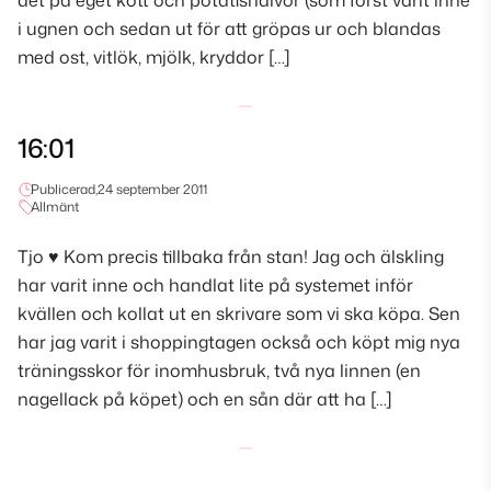
det på eget kött och potatishalvor (som först varit inne
i ugnen och sedan ut för att gröpas ur och blandas
med ost, vitlök, mjölk, kryddor […]
16:01
Publicerad,
24 september 2011
Allmänt
Tjo ♥ Kom precis tillbaka från stan! Jag och älskling
har varit inne och handlat lite på systemet inför
kvällen och kollat ut en skrivare som vi ska köpa. Sen
har jag varit i shoppingtagen också och köpt mig nya
träningsskor för inomhusbruk, två nya linnen (en
nagellack på köpet) och en sån där att ha […]