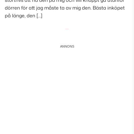
stortrivs att ha den på mig och vill knappt gå utanför
dörren för att jag måste ta av mig den. Bästa inköpet
på länge, den […]