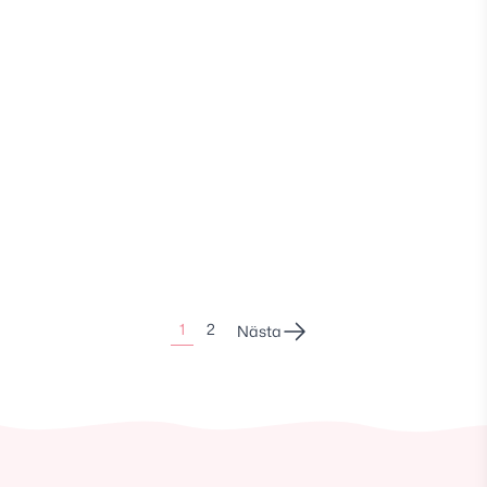
Sidonumrering
1
2
Nästa
för
inlägg