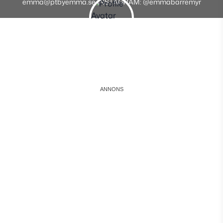
emma@ptbyemma.se INSTAGRAM: @emmabarremyr
Instagram
Facebook
Youtube