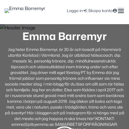
|
Logga in
Skapa konto
Emma Barremyr
Jag heter Emma Barremyr, är 30 år och bosatt på Hammarö
utanför Karlstad i Värmland. Jag är utbildad hälsocoach, dip.
massör, lic. personlig tränare, dip. mindfulnessinstruktör,
löpcoach och vidareutbildad inom träning under och efter
graviditet. Jag driver mitt eget företag PT by Emma där jag
främst jobbar som personlig tränare och influenser via mina
sociala medier idag. I min blogg får du läsa om allt som rör hälsa
och familjeliv. Jag har en dotter, Elsa som föddes i april 2017 och
är i nuvarande stund gravid med mitt andra barn som beräknas
komma i början på augusti 2019. Jag älskar att baka och laga
mat, vara ute i naturen, pyssla i trädgården, träna och vara ute
på äventyr! Här i bloggen och på Instagram får ni hänga med på
det mesta och jag hoppas ni ska trivas här! KONTAKT:
emma@ptbyemma.se SAMARBETSFÖRFRÅGNINGAR: