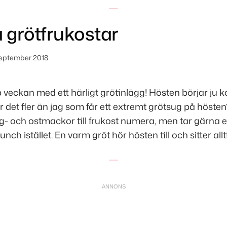
 grötfrukostar
september 2018
p veckan med ett härligt grötinlägg! Hösten börjar j
 det fler än jag som får ett extremt grötsug på hösten?
- och ostmackor till frukost numera, men tar gärna e
l lunch istället. En varm gröt hör hösten till och sitter allti