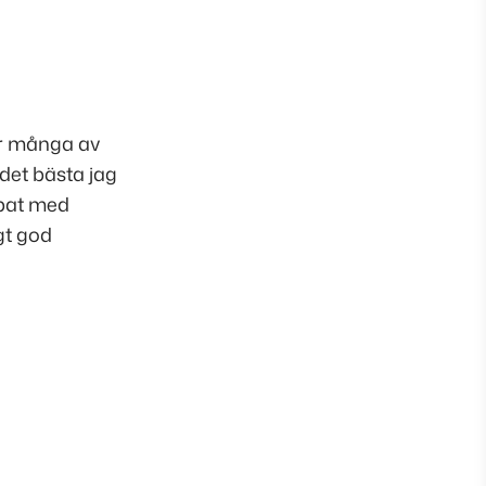
ör många av
det bästa jag
ppat med
igt god