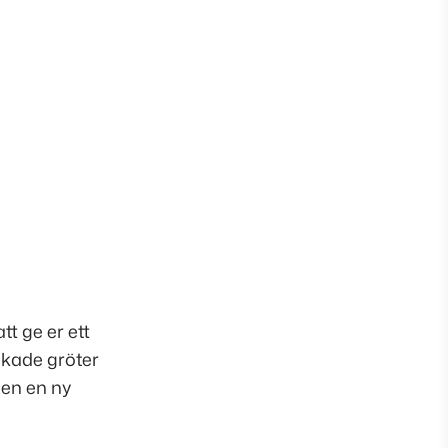
t ge er ett
akade gröter
 en en ny