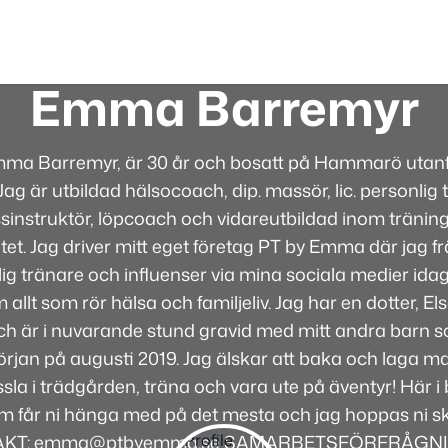
Emma Barremyr
mma Barremyr, är 30 år och bosatt på Hammarö utanfö
ag är utbildad hälsocoach, dip. massör, lic. personlig t
sinstruktör, löpcoach och vidareutbildad inom tränin
itet. Jag driver mitt eget företag PT by Emma där jag 
g tränare och influenser via mina sociala medier idag
 allt som rör hälsa och familjeliv. Jag har en dotter, E
 och är i nuvarande stund gravid med mitt andra barn
jan på augusti 2019. Jag älskar att baka och laga mat
sla i trädgården, träna och vara ute på äventyr! Här 
m får ni hänga med på det mesta och jag hoppas ni ska
KT: emma@ptbyemma.se SAMARBETSFÖRFRÅGN