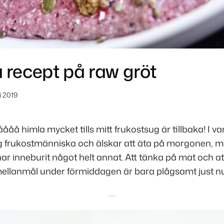
 recept på raw gröt
li 2019
ååå himla mycket tills mitt frukostsug är tillbaka! I van
tig frukostmänniska och älskar att äta på morgonen, m
ar inneburit något helt annat. Att tänka på mat och att 
mellanmål under förmiddagen är bara plågsamt just nu