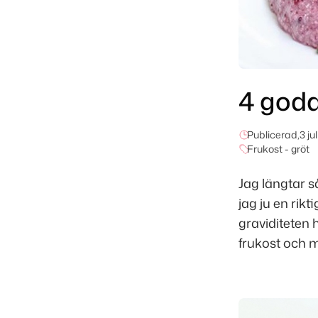
4 goda
Publicerad,
3 ju
Frukost - gröt
Jag längtar så
jag ju en rik
graviditeten h
frukost och 