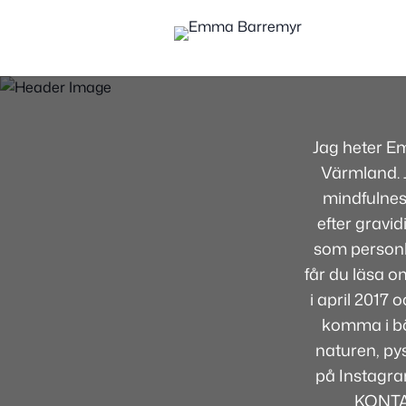
Jag heter E
Värmland. J
mindfulnes
efter gravid
som personli
får du läsa om
i april 2017
komma i bör
naturen, pys
på Instagra
KONTA