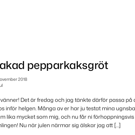
akad pepparkaksgröt
november 2018
ul
nner! Det är fredag och jag tänkte därför passa på at
ips inför helgen. Många av er har ju testat mina ugnsb
m lika mycket som mig, och nu får ni förhoppningsvis
amlingen! Nu när julen närmar sig älskar jag att […]