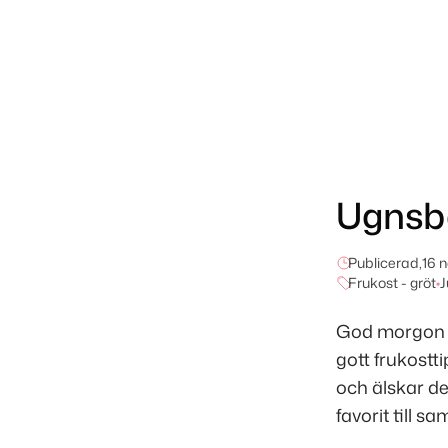
Ugnsb
Publicerad,
16 
Frukost - gröt
•
J
God morgon vä
gott frukostt
och älskar de
favorit till s