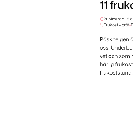
11 fruk
Publicerad,
18 a
Frukost - gröt
•
F
Påskhelgen ä
oss! Underbar
vet och som hö
härlig frukost
frukoststund!