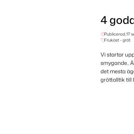
4 goda
Publicerad,
17 
Frukost - gröt
Vi startar up
smygande.. Är
det mesta ägg
gröttalltik til