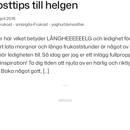
osttips till helgen
pril 2019
rukost - smörgås
•
Frukost - yoghurt/smoothie
r här vilket betyder LÅNGHEEEEEELG och ledighet f
t lata morgnar och långa frukoststunder är något av 
r ledigheten till. Så idag ger jag er ett inlägg fullpro
inspiration! Ta dig tiden att njuta av en härlig och rikt
 Baka något gott, […]