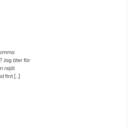
u komma
 Jag äter för
n rejäl
d fint […]