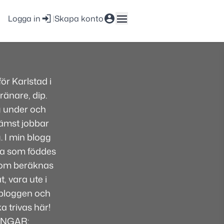
Logga in
|
Skapa konto
r Karlstad i
ränare, dip.
g under och
främst jobbar
. I min blogg
lsa som föddes
 som beräknas
, vara ute i
i bloggen och
 trivas här!
INGAR: