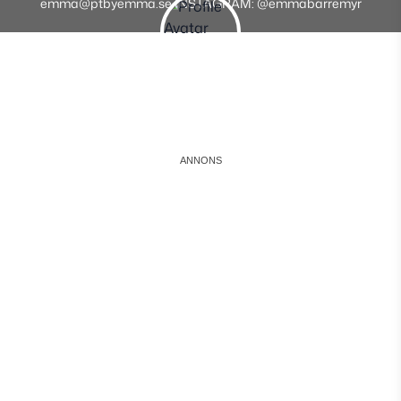
emma@ptbyemma.se INSTAGRAM: @emmabarremyr
Instagram
Facebook
Youtube