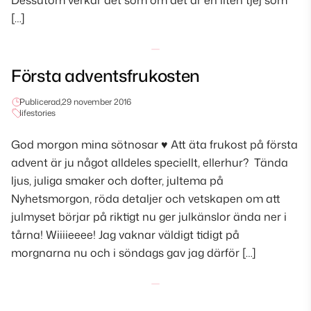
Dessutom verkar det som om det är en liten tjej som
[…]
Första adventsfrukosten
Publicerad,
29 november 2016
lifestories
God morgon mina sötnosar ♥ Att äta frukost på första
advent är ju något alldeles speciellt, ellerhur? Tända
ljus, juliga smaker och dofter, jultema på
Nyhetsmorgon, röda detaljer och vetskapen om att
julmyset börjar på riktigt nu ger julkänslor ända ner i
tårna! Wiiiieeee! Jag vaknar väldigt tidigt på
morgnarna nu och i söndags gav jag därför […]