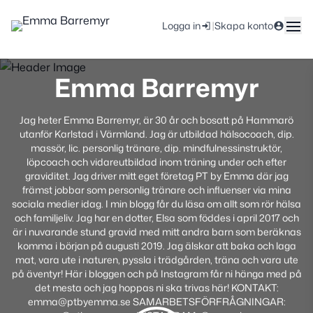
|
Logga in
Skapa konto
Emma Barremyr
Jag heter Emma Barremyr, är 30 år och bosatt på Hammarö
utanför Karlstad i Värmland. Jag är utbildad hälsocoach, dip.
massör, lic. personlig tränare, dip. mindfulnessinstruktör,
löpcoach och vidareutbildad inom träning under och efter
graviditet. Jag driver mitt eget företag PT by Emma där jag
främst jobbar som personlig tränare och influenser via mina
sociala medier idag. I min blogg får du läsa om allt som rör hälsa
och familjeliv. Jag har en dotter, Elsa som föddes i april 2017 och
är i nuvarande stund gravid med mitt andra barn som beräknas
komma i början på augusti 2019. Jag älskar att baka och laga
mat, vara ute i naturen, pyssla i trädgården, träna och vara ute
på äventyr! Här i bloggen och på Instagram får ni hänga med på
det mesta och jag hoppas ni ska trivas här! KONTAKT:
emma@ptbyemma.se SAMARBETSFÖRFRÅGNINGAR: