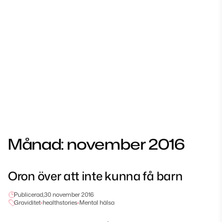
Månad:
november 2016
Oron över att inte kunna få barn
Publicerad,
30 november 2016
Graviditet
•
healthstories
•
Mental hälsa