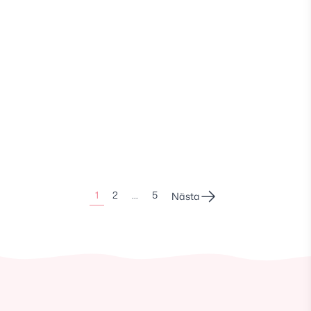
Sidonumrering
1
2
…
5
Nästa
för
inlägg