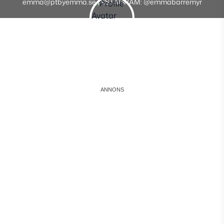
emma@ptbyemma.se INSTAGRAM: @emmabarremyr
Instagram
Facebook
Youtube