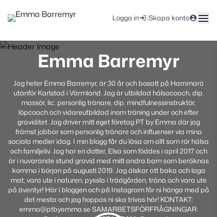
|
Logga in
Skapa konto
Emma Barremyr
Jag heter Emma Barremyr, är 30 år och bosatt på Hammarö
utanför Karlstad i Värmland. Jag är utbildad hälsocoach, dip.
massör, lic. personlig tränare, dip. mindfulnessinstruktör,
löpcoach och vidareutbildad inom träning under och efter
graviditet. Jag driver mitt eget företag PT by Emma där jag
främst jobbar som personlig tränare och influenser via mina
sociala medier idag. I min blogg får du läsa om allt som rör hälsa
och familjeliv. Jag har en dotter, Elsa som föddes i april 2017 och
är i nuvarande stund gravid med mitt andra barn som beräknas
komma i början på augusti 2019. Jag älskar att baka och laga
mat, vara ute i naturen, pyssla i trädgården, träna och vara ute
på äventyr! Här i bloggen och på Instagram får ni hänga med på
det mesta och jag hoppas ni ska trivas här! KONTAKT:
emma@ptbyemma.se SAMARBETSFÖRFRÅGNINGAR: