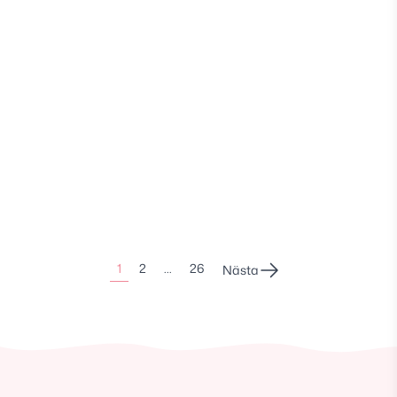
Sidonumrering
1
2
…
26
Nästa
för
inlägg