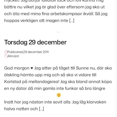
mycket! Jag börjar iallafall tack och lov känna mig
bättre nu vilket jag är glad över eftersom jag ska ut
och äta med mina fina arbetskompisar ikväll. Så jag
hoppas verkligen att magen inte […]
Torsdag 29 december
Publicerad,
29 december 2011
Allmänt
God morgon
♥
Jag sitter på tåget till Sunne nu, där ska
älskling hämta upp mig och så ska vi vidare till
Karlstad på mellandagsrea! Jag ska bland annat köpa
en ny dator då min gamla inte funkar så bra längre
Inatt har jag nästan inte sovit alls. Jag låg klarvaken
halva natten och […]