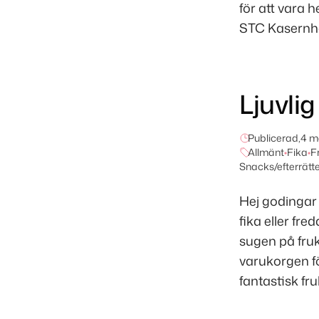
för att vara
STC Kasernhö
Ljuvlig
Publicerad,
4 m
Allmänt
•
Fika
•
F
Snacks/efterrätte
Hej godingar 
fika eller fr
sugen på fruk
varukorgen fö
fantastisk fru