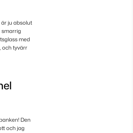
r ju absolut
n smarrig
ritsglass med
 och tyvärr
nel
ptbanken! Den
tt och jag