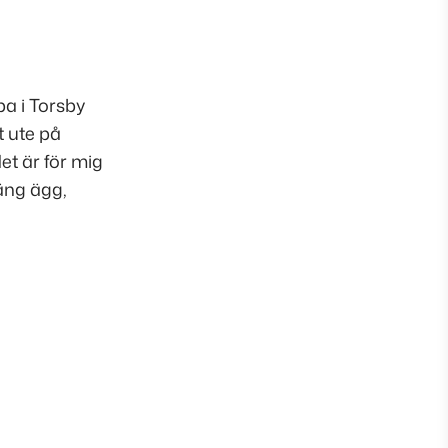
a i Torsby
t ute på
t är för mig
äng ägg,