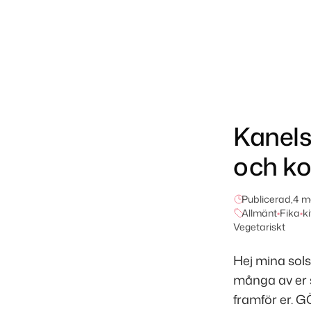
Kanels
och k
Publicerad,
4 m
Allmänt
•
Fika
•
k
Vegetariskt
Hej mina sols
många av er 
framför er. GÖ