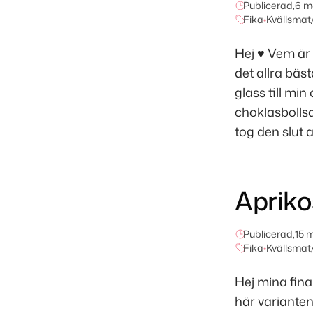
Publicerad,
6 m
Fika
•
Kvällsmat/
Hej ♥ Vem är
det allra bäs
glass till min
choklasbollsd
tog den slut a
Apriko
Publicerad,
15 
Fika
•
Kvällsmat/
Hej mina fina
här varianten