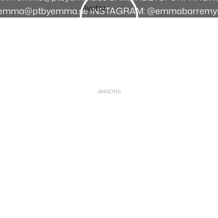
emma@ptbyemma.se INSTAGRAM: @emmabarremy
Instagram
Facebook
Youtube