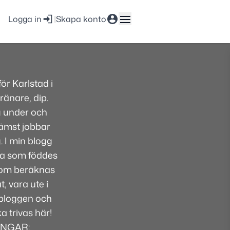
Logga in
|
Skapa konto
r Karlstad i
ränare, dip.
g under och
främst jobbar
. I min blogg
lsa som föddes
 som beräknas
, vara ute i
i bloggen och
 trivas här!
INGAR: