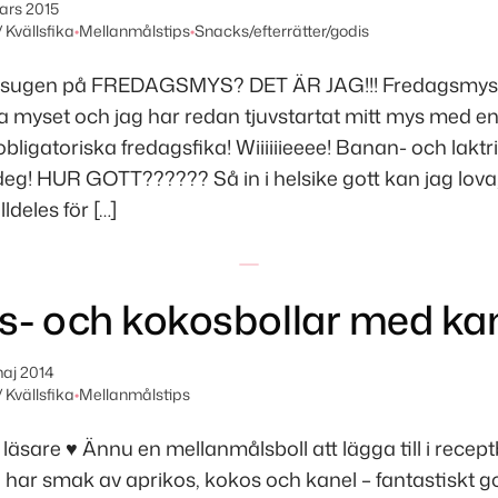
ars 2015
 Kvällsfika
•
Mellanmålstips
•
Snacks/efterrätter/godis
 sugen på FREDAGSMYS? DET ÄR JAG!!! Fredagsmys ä
ta myset och jag har redan tjuvstartat mitt mys med e
 obligatoriska fredagsfika! Wiiiiiieeee! Banan- och lakt
eg! HUR GOTT?????? Så in i helsike gott kan jag lova,
lldeles för […]
s- och kokosbollar med ka
maj 2014
 Kvällsfika
•
Mellanmålstips
 läsare
♥
Ännu en mellanmålsboll att lägga till i rece
 har smak av aprikos, kokos och kanel – fantastiskt go