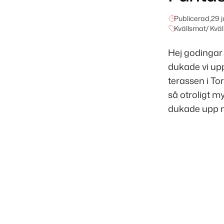
Publicerad,
29 j
Kvällsmat/ Kväl
Hej godingar
dukade vi upp 
terassen i To
så otroligt m
dukade upp med