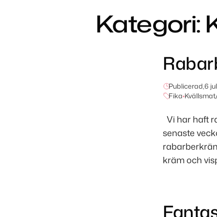
Kategori:
Rabar
Publicerad,
6 ju
Fika
•
Kvällsmat/
Vi har haft r
senaste vecko
rabarberkräm 
kräm och vispa
Fantas