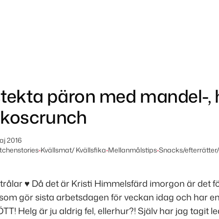
tekta päron med mandel-, 
okoscrunch
aj 2016
itchenstories
•
Kvällsmat/ Kvällsfika
•
Mellanmålstips
•
Snacks/efterrätter
trålar ♥ Då det är Kristi Himmelsfärd imorgon är det 
som gör sista arbetsdagen för veckan idag och har e
TT! Helg är ju aldrig fel, ellerhur?! Själv har jag tagit 