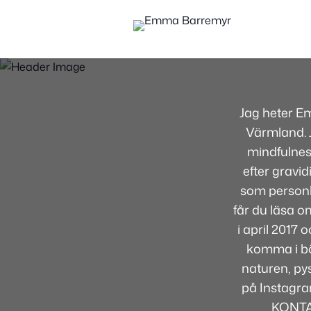
Jag heter E
Värmland. J
mindfulnes
efter gravid
som personli
får du läsa om
i april 2017
komma i bör
naturen, pys
på Instagra
KONTA