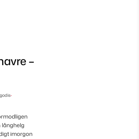
havre –
/godis
•
förmodligen
n långhelg
ledigt imorgon