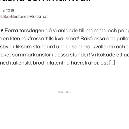
uni 2016
lsfika
•
lifestories
•
Plockmat
 ♥ Förra torsdagen då vi anlände till mamma och papp
en liten räkfrossa tills kvällsmat! Räkfrossa och grilla
rsby är liksom standard under sommarkvällarna och de
ycket sommarkänslor i dessa stunder! Vi kokade ett g
 italienskt bröd, glutenfria havrefrallor, ost […]