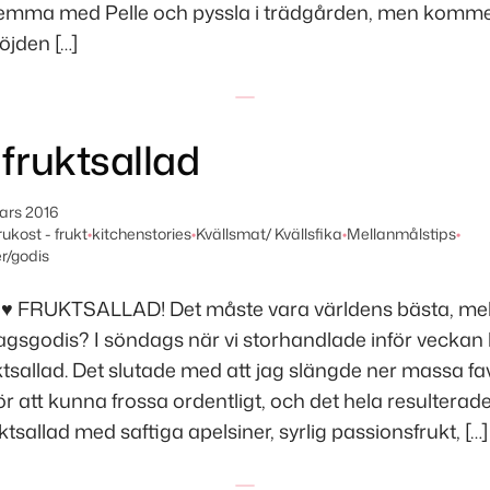
 hemma med Pelle och pyssla i trädgården, men komm
jden […]
 fruktsallad
ars 2016
rukost - frukt
•
kitchenstories
•
Kvällsmat/ Kvällsfika
•
Mellanmålstips
•
r/godis
♥ FRUKTSALLAD! Det måste vara världens bästa, mellis
edagsgodis? I söndags när vi storhandlade inför veckan 
tsallad. Det slutade med att jag slängde ner massa favo
r att kunna frossa ordentligt, och det hela resulterade 
ktsallad med saftiga apelsiner, syrlig passionsfrukt, […]