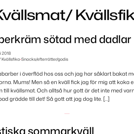
Kvällsmat/ Kvällsfi
berkräm sötad med dadlar
li 2018
 Kvällsfika
•
Snacks/efterrätter/godis
abarber i överflöd hos oss och jag har såklart bakat 
rna. Mums! Men så en kväll fick jag för mig att koka e
till kvällsmat. Och alltså hur gott är det inte med va
d grädde till det! Så gott att jag dog lite. […]
tiska sommarkväll