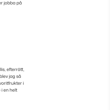
er jobba på
, efterrätt,
blev jag så
ritfrukter i
i en helt