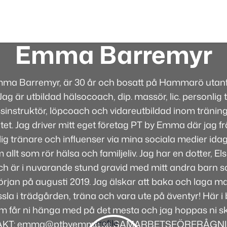
Emma Barremyr
mma Barremyr, är 30 år och bosatt på Hammarö utanfö
ag är utbildad hälsocoach, dip. massör, lic. personlig t
sinstruktör, löpcoach och vidareutbildad inom tränin
itet. Jag driver mitt eget företag PT by Emma där jag 
g tränare och influenser via mina sociala medier idag
 allt som rör hälsa och familjeliv. Jag har en dotter, E
 och är i nuvarande stund gravid med mitt andra barn
jan på augusti 2019. Jag älskar att baka och laga mat
sla i trädgården, träna och vara ute på äventyr! Här 
m får ni hänga med på det mesta och jag hoppas ni ska
KT: emma@ptbyemma.se SAMARBETSFÖRFRÅGN