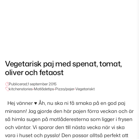
Vegetarisk paj med spenat, tomat,
oliver och fetaost
Publicerad,
1 september 2015
kitchenstories
•
Matlådetips
•
Pizza/pajer
•
Vegetariskt
Hej vänner ♥ Åh, nu ska ni få smaka på en god paj
minsann! Jag gjorde den här pajen förra veckan och är
så himla sugen på matlåderesterna som ligger i frysen
och väntar. Vi sparar den till nästa vecka när vi ska
vara i huset och pyssla! Den passar alltså perfekt att