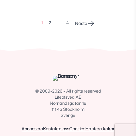
Sidonumrering
1
2
…
4
Nästa
för
inlägg
© 2009-2026 - All rights reserved
Lifeofsvea AB
Norrlandsgatan 18
111 43 Stockholm
Sverige
Annonsera
Kontakta oss
Cookies
Hantera kakor