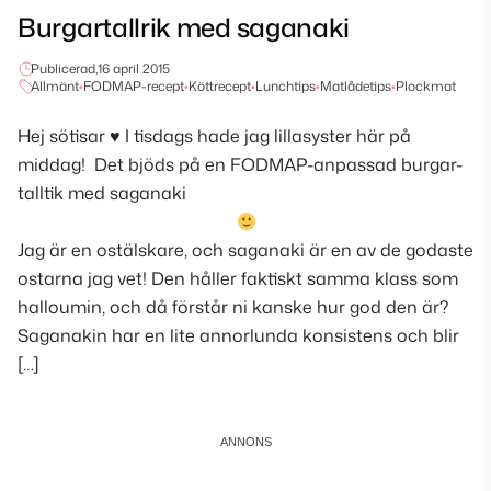
Burgartallrik med saganaki
Publicerad,
16 april 2015
Allmänt
•
FODMAP-recept
•
Köttrecept
•
Lunchtips
•
Matlådetips
•
Plockmat
Hej sötisar
♥
I tisdags hade jag lillasyster här på
middag! Det bjöds på en FODMAP-anpassad burgar-
talltik med saganaki
Jag är en ostälskare, och saganaki är en av de godaste
ostarna jag vet! Den håller faktiskt samma klass som
halloumin, och då förstår ni kanske hur god den är?
Saganakin har en lite annorlunda konsistens och blir
[…]