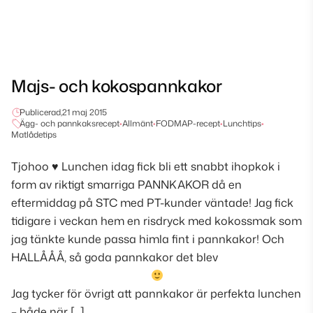
Majs- och kokospannkakor
Publicerad,
21 maj 2015
Ägg- och pannkaksrecept
•
Allmänt
•
FODMAP-recept
•
Lunchtips
•
Matlådetips
Tjohoo
♥
Lunchen idag fick bli ett snabbt ihopkok i
form av riktigt smarriga PANNKAKOR då en
eftermiddag på STC med PT-kunder väntade! Jag fick
tidigare i veckan hem en risdryck med kokossmak som
jag tänkte kunde passa himla fint i pannkakor! Och
HALLÅÅÅ, så goda pannkakor det blev
Jag tycker för övrigt att pannkakor är perfekta lunchen
– både när […]