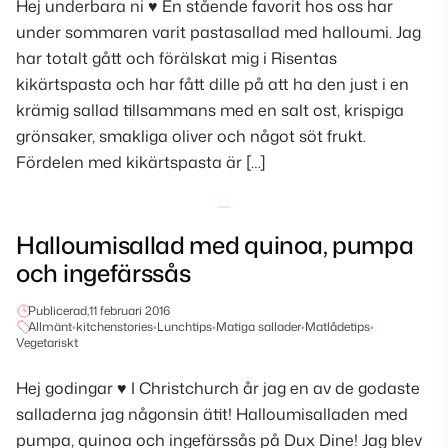
Hej underbara ni ♥ En stående favorit hos oss har
under sommaren varit pastasallad med halloumi. Jag
har totalt gått och förälskat mig i Risentas
kikärtspasta och har fått dille på att ha den just i en
krämig sallad tillsammans med en salt ost, krispiga
grönsaker, smakliga oliver och något söt frukt.
Fördelen med kikärtspasta är […]
Halloumisallad med quinoa, pumpa
och ingefärssås
Publicerad,
11 februari 2016
Allmänt
•
kitchenstories
•
Lunchtips
•
Matiga sallader
•
Matlådetips
•
Vegetariskt
Hej godingar ♥ I Christchurch år jag en av de godaste
salladerna jag någonsin ätit! Halloumisalladen med
pumpa, quinoa och ingefärssås på Dux Dine! Jag blev