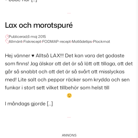
Lax och morotspuré
Publicerad,
6 maj 2015
Allmänt
•
Fiskrecept
•
FODMAP-recept
•
Matlådetips
•
Plockmat
Hej vänner
♥
Alltså LAX!!! Det kan vara det godaste
som finns! Jag älskar att det är så lätt att tillaga, att det
går så snabbt och att det är så svårt att misslyckas
med! Lite salt och peppar räcker som krydda och sen
funkar i stort sett vilket tillbehör som helst till
I måndags gjorde […]