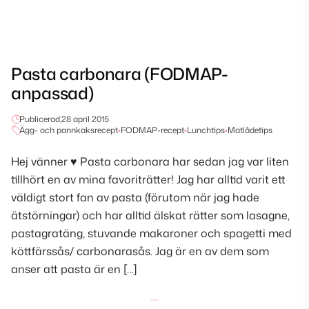
Pasta carbonara (FODMAP-
anpassad)
Publicerad,
28 april 2015
Ägg- och pannkaksrecept
•
FODMAP-recept
•
Lunchtips
•
Matlådetips
Hej vänner ♥ Pasta carbonara har sedan jag var liten
tillhört en av mina favoriträtter! Jag har alltid varit ett
väldigt stort fan av pasta (förutom när jag hade
ätstörningar) och har alltid älskat rätter som lasagne,
pastagratäng, stuvande makaroner och spagetti med
köttfärssås/ carbonarasås. Jag är en av dem som
anser att pasta är en […]