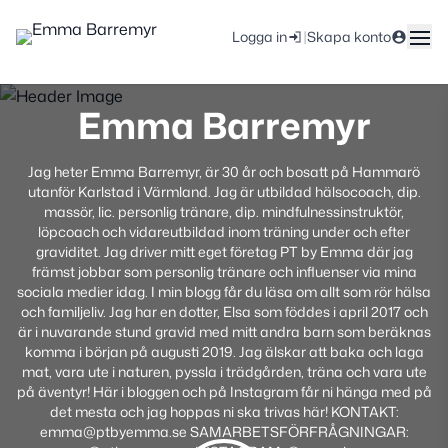
|
Logga in
Skapa konto
Emma Barremyr
Jag heter Emma Barremyr, är 30 år och bosatt på Hammarö
utanför Karlstad i Värmland. Jag är utbildad hälsocoach, dip.
massör, lic. personlig tränare, dip. mindfulnessinstruktör,
löpcoach och vidareutbildad inom träning under och efter
graviditet. Jag driver mitt eget företag PT by Emma där jag
främst jobbar som personlig tränare och influenser via mina
sociala medier idag. I min blogg får du läsa om allt som rör hälsa
och familjeliv. Jag har en dotter, Elsa som föddes i april 2017 och
är i nuvarande stund gravid med mitt andra barn som beräknas
komma i början på augusti 2019. Jag älskar att baka och laga
mat, vara ute i naturen, pyssla i trädgården, träna och vara ute
på äventyr! Här i bloggen och på Instagram får ni hänga med på
det mesta och jag hoppas ni ska trivas här! KONTAKT:
emma@ptbyemma.se SAMARBETSFÖRFRÅGNINGAR: