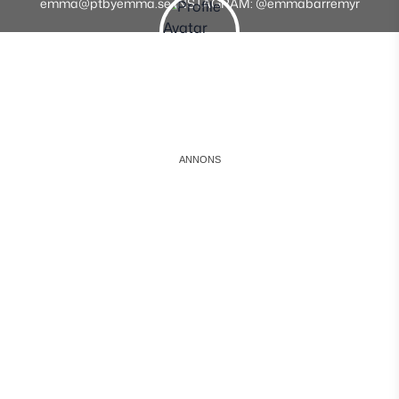
emma@ptbyemma.se INSTAGRAM: @emmabarremyr
Instagram
Facebook
Youtube