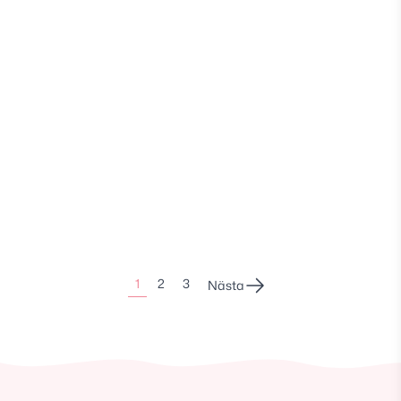
Sidonumrering
1
2
3
Nästa
för
inlägg