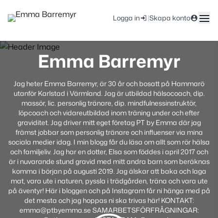
|
Logga in
Skapa konto
Emma Barremyr
Jag heter Emma Barremyr, är 30 år och bosatt på Hammarö
utanför Karlstad i Värmland. Jag är utbildad hälsocoach, dip.
massör, lic. personlig tränare, dip. mindfulnessinstruktör,
löpcoach och vidareutbildad inom träning under och efter
graviditet. Jag driver mitt eget företag PT by Emma där jag
främst jobbar som personlig tränare och influenser via mina
sociala medier idag. I min blogg får du läsa om allt som rör hälsa
och familjeliv. Jag har en dotter, Elsa som föddes i april 2017 och
är i nuvarande stund gravid med mitt andra barn som beräknas
komma i början på augusti 2019. Jag älskar att baka och laga
mat, vara ute i naturen, pyssla i trädgården, träna och vara ute
på äventyr! Här i bloggen och på Instagram får ni hänga med på
det mesta och jag hoppas ni ska trivas här! KONTAKT:
emma@ptbyemma.se SAMARBETSFÖRFRÅGNINGAR: