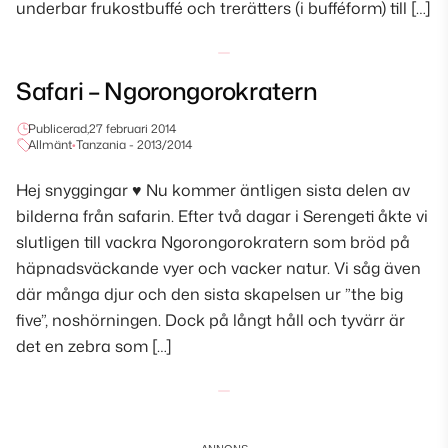
underbar frukostbuffé och trerätters (i bufféform) till […]
Safari – Ngorongorokratern
Publicerad,
27 februari 2014
Allmänt
•
Tanzania - 2013/2014
Hej snyggingar ♥ Nu kommer äntligen sista delen av
bilderna från safarin. Efter två dagar i Serengeti åkte vi
slutligen till vackra Ngorongorokratern som bröd på
häpnadsväckande vyer och vacker natur. Vi såg även
där många djur och den sista skapelsen ur ”the big
five”, noshörningen. Dock på långt håll och tyvärr är
det en zebra som […]