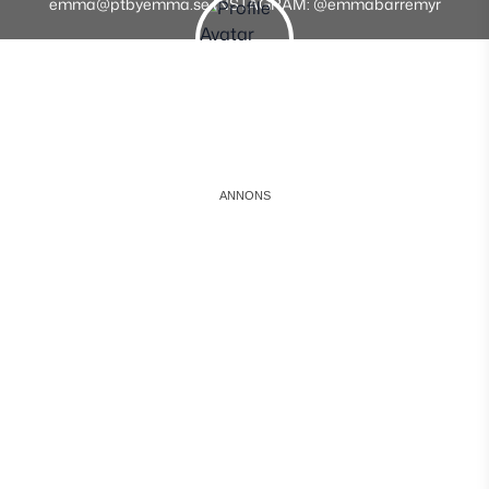
emma@ptbyemma.se INSTAGRAM: @emmabarremyr
Instagram
Facebook
Youtube