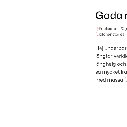
Goda r
Publicerad,
20 j
kitchenstories
Hej underbara
längtar verkl
långhelg och 
så mycket fr
med massa [