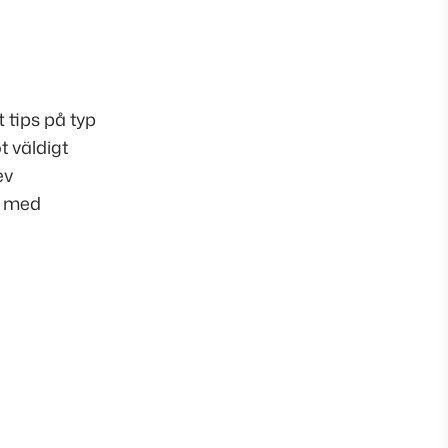
 tips på typ
t väldigt
ev
d med