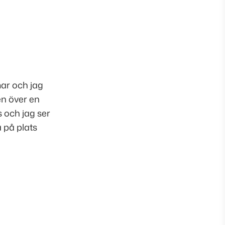
mar och jag
en över en
 och jag ser
 på plats