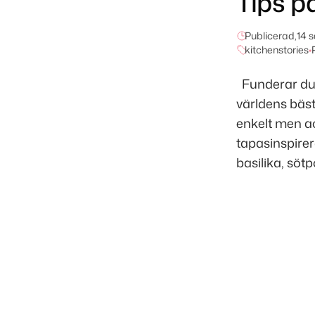
Tips p
Publicerad,
14 
kitchenstories
•
Funderar du 
världens bäst
enkelt men ac
tapasinspire
basilika, söt