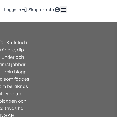
Logga in
|
Skapa konto
r Karlstad i
ränare, dip.
g under och
främst jobbar
. I min blogg
lsa som föddes
 som beräknas
, vara ute i
i bloggen och
 trivas här!
INGAR: