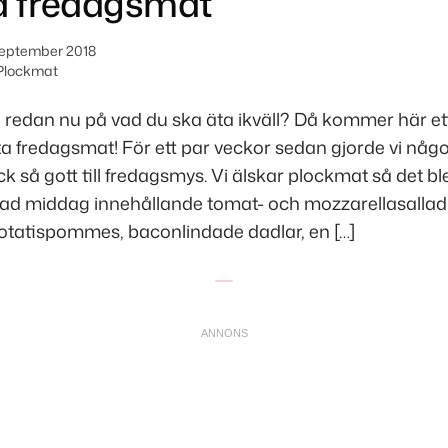
å fredagsmat
september 2018
Plockmat
redan nu på vad du ska äta ikväll? Då kommer här ett
a fredagsmat! För ett par veckor sedan gjorde vi någo
k så gott till fredagsmys. Vi älskar plockmat så det bl
rad middag innehållande tomat- och mozzarellasalla
potatispommes, baconlindade dadlar, en […]