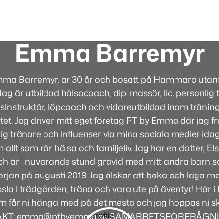
Emma Barremyr
mma Barremyr, är 30 år och bosatt på Hammarö utanfö
ag är utbildad hälsocoach, dip. massör, lic. personlig t
sinstruktör, löpcoach och vidareutbildad inom tränin
itet. Jag driver mitt eget företag PT by Emma där jag 
g tränare och influenser via mina sociala medier idag
 allt som rör hälsa och familjeliv. Jag har en dotter, E
 och är i nuvarande stund gravid med mitt andra barn
jan på augusti 2019. Jag älskar att baka och laga mat
sla i trädgården, träna och vara ute på äventyr! Här 
m får ni hänga med på det mesta och jag hoppas ni ska
KT: emma@ptbyemma.se SAMARBETSFÖRFRÅGN