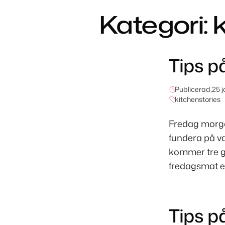
Kategori:
Tips p
Publicerad,
25 
kitchenstories
Fredag morgon
fundera på v
kommer tre go
fredagsmat el
Tips p