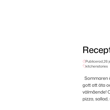
Recept
Publicerad,
26 j
kitchenstories
Sommaren är 
gott att äta 
välmående! Ork
pizza, sallad,