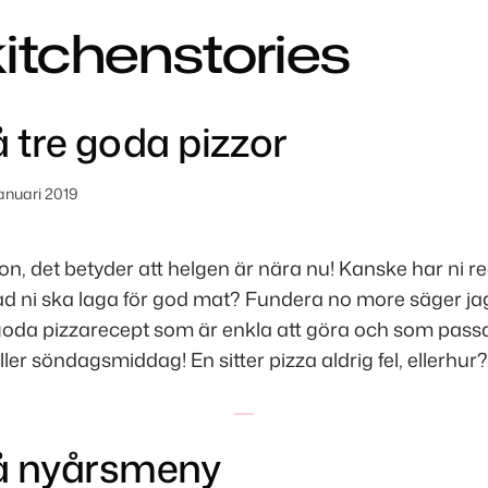
kitchenstories
å tre goda pizzor
januari 2019
, det betyder att helgen är nära nu! Kanske har ni r
ad ni ska laga för god mat? Fundera no more säger ja
da pizzarecept som är enkla att göra och som passar l
ler söndagsmiddag! En sitter pizza aldrig fel, ellerhur?
å nyårsmeny