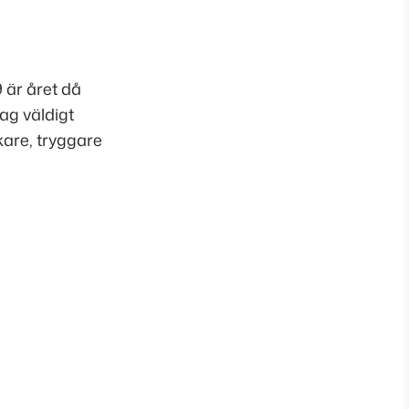
 är året då
jag väldigt
okare, tryggare