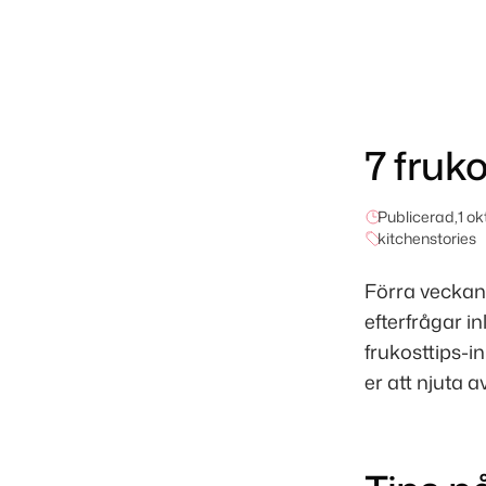
7 fruk
Publicerad,
1 o
kitchenstories
Förra veckan
efterfrågar i
frukosttips-i
er att njuta a