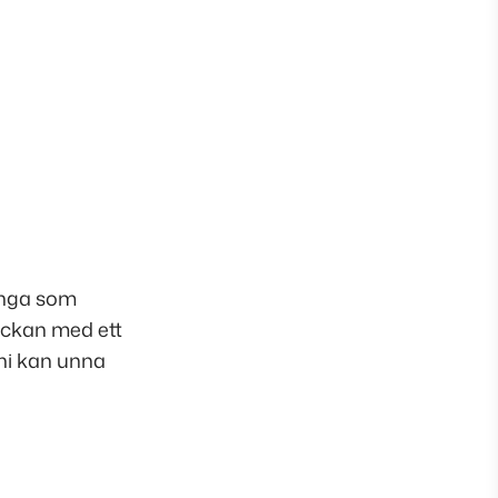
många som
veckan med ett
 ni kan unna