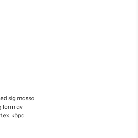
med sig massa
g form av
t.ex. köpa