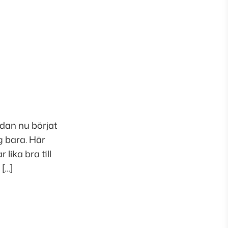
edan nu börjat
g bara. Här
ika bra till
 […]