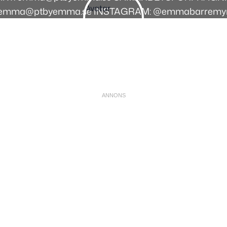
emma@ptbyemma.se INSTAGRAM: @emmabarremy
Instagram
Facebook
Youtube