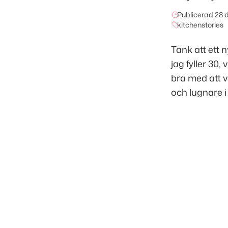
Publicerad,
28 
kitchenstories
Tänk att ett 
jag fyller 30,
bra med att va
och lugnare i