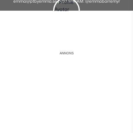
emma@ptbyemma.se INSTAGRAM: @emmabarremyr
Instagram
Facebook
Youtube