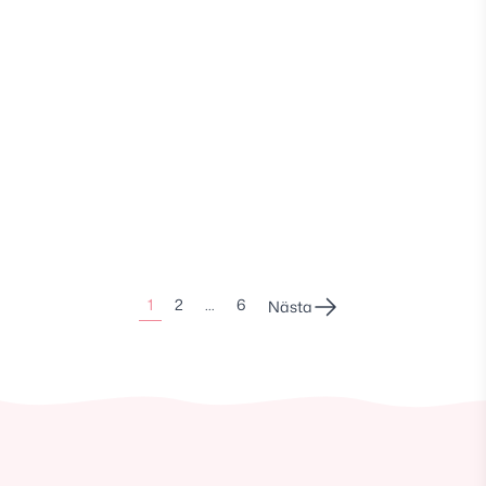
Sidonumrering
1
2
…
6
Nästa
för
inlägg