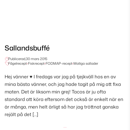
Sallandsbuffé
Publicerad,
30 mars 2015
Fågelrecept
•
Fiskrecept
•
FODMAP-recept
•
Matiga sallader
Hej vänner ♥ I fredags var jag på tjejkväll hos en av
mina bästa vänner, och jag hade tagit på mig att fixa
maten. Det är liksom min grej! Tacos är ju ofta
standard att köra eftersom det också är enkelt när en
är många, men helt ärligt så har jag tröttnat ganska
rejält på det […]