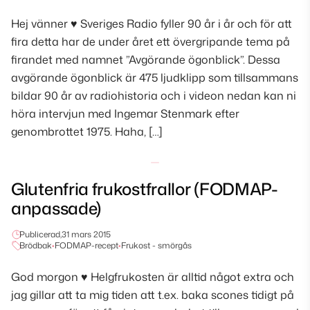
Hej vänner ♥ Sveriges Radio fyller 90 år i år och för att
fira detta har de under året ett övergripande tema på
firandet med namnet ”Avgörande ögonblick”. Dessa
avgörande ögonblick är 475 ljudklipp som tillsammans
bildar 90 år av radiohistoria och i videon nedan kan ni
höra intervjun med Ingemar Stenmark efter
genombrottet 1975. Haha, […]
Glutenfria frukostfrallor (FODMAP-
anpassade)
Publicerad,
31 mars 2015
Brödbak
•
FODMAP-recept
•
Frukost - smörgås
God morgon ♥ Helgfrukosten är alltid något extra och
jag gillar att ta mig tiden att t.ex. baka scones tidigt på