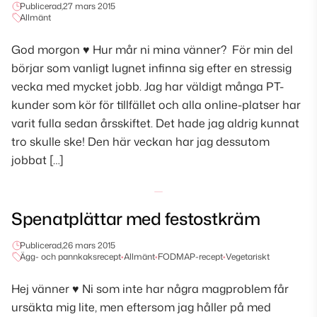
Publicerad,
27 mars 2015
Allmänt
God morgon ♥ Hur mår ni mina vänner? För min del
börjar som vanligt lugnet infinna sig efter en stressig
vecka med mycket jobb. Jag har väldigt många PT-
kunder som kör för tillfället och alla online-platser har
varit fulla sedan årsskiftet. Det hade jag aldrig kunnat
tro skulle ske! Den här veckan har jag dessutom
jobbat […]
Spenatplättar med festostkräm
Publicerad,
26 mars 2015
Ägg- och pannkaksrecept
•
Allmänt
•
FODMAP-recept
•
Vegetariskt
Hej vänner ♥ Ni som inte har några magproblem får
ursäkta mig lite, men eftersom jag håller på med