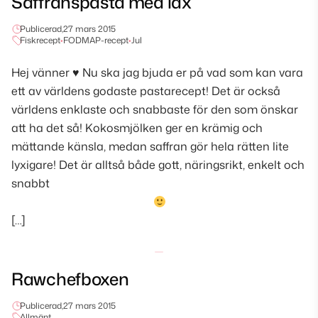
Saffranspasta med lax
Publicerad,
27 mars 2015
Fiskrecept
•
FODMAP-recept
•
Jul
Hej vänner
♥
Nu ska jag bjuda er på vad som kan vara
ett av världens godaste pastarecept! Det är också
världens enklaste och snabbaste för den som önskar
att ha det så! Kokosmjölken ger en krämig och
mättande känsla, medan saffran gör hela rätten lite
lyxigare! Det är alltså både gott, näringsrikt, enkelt och
snabbt
[…]
Rawchefboxen
Publicerad,
27 mars 2015
Allmänt