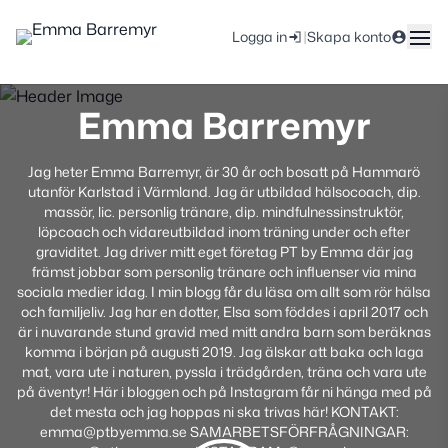
|
Logga in
Skapa konto
Emma Barremyr
Jag heter Emma Barremyr, är 30 år och bosatt på Hammarö
utanför Karlstad i Värmland. Jag är utbildad hälsocoach, dip.
massör, lic. personlig tränare, dip. mindfulnessinstruktör,
löpcoach och vidareutbildad inom träning under och efter
graviditet. Jag driver mitt eget företag PT by Emma där jag
främst jobbar som personlig tränare och influenser via mina
sociala medier idag. I min blogg får du läsa om allt som rör hälsa
och familjeliv. Jag har en dotter, Elsa som föddes i april 2017 och
är i nuvarande stund gravid med mitt andra barn som beräknas
komma i början på augusti 2019. Jag älskar att baka och laga
mat, vara ute i naturen, pyssla i trädgården, träna och vara ute
på äventyr! Här i bloggen och på Instagram får ni hänga med på
det mesta och jag hoppas ni ska trivas här! KONTAKT:
emma@ptbyemma.se SAMARBETSFÖRFRÅGNINGAR: