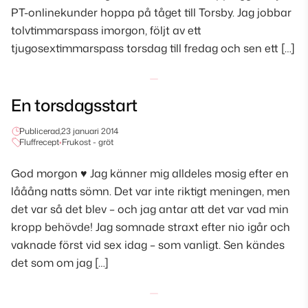
PT-onlinekunder hoppa på tåget till Torsby. Jag jobbar
tolvtimmarspass imorgon, följt av ett
tjugosextimmarspass torsdag till fredag och sen ett […]
En torsdagsstart
Publicerad,
23 januari 2014
Fluffrecept
•
Frukost - gröt
God morgon ♥ Jag känner mig alldeles mosig efter en
lååång natts sömn. Det var inte riktigt meningen, men
det var så det blev – och jag antar att det var vad min
kropp behövde! Jag somnade straxt efter nio igår och
vaknade först vid sex idag – som vanligt. Sen kändes
det som om jag […]