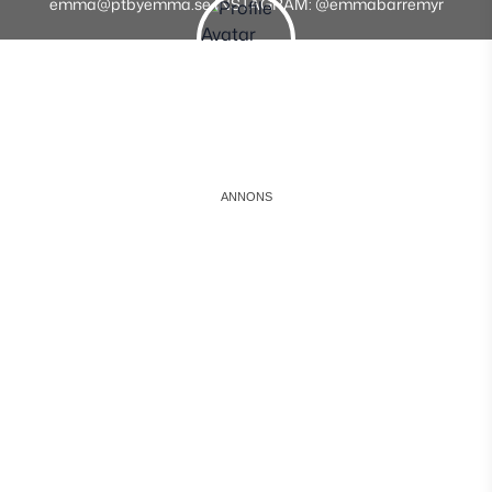
emma@ptbyemma.se INSTAGRAM: @emmabarremyr
Instagram
Facebook
Youtube