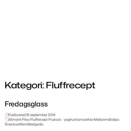
Kategori:
Fluffrecept
Fredagsglass
Publicerad,
19 september 2014
Allmänt
•
Fika
•
Fluffrecept
•
Frukost - yoghurt/smoothie
•
Mellanmålstips
•
Snacks/efterrätter/godis