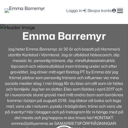
|
Logga in
Skapa konto
Emma Barremyr
Jag heter Emma Barremyr, är 30 år och bosatt på Hammarö
utanför Karlstad i Värmland. Jag är utbildad hälsocoach, dip.
massör, lic. personlig tränare, dip. mindfulnessinstruktör,
löpcoach och vidareutbildad inom träning under och efter
graviditet. Jag driver mitt eget företag PT by Emma där jag
främst jobbar som personlig tränare och influenser via mina
sociala medier idag. I min blogg får du läsa om allt som rör hälsa
och familjeliv. Jag har en dotter, Elsa som föddes i april 2017 och
är i nuvarande stund gravid med mitt andra barn som beräknas
komma i början på augusti 2019. Jag älskar att baka och laga
mat, vara ute i naturen, pyssla i trädgården, träna och vara ute
på äventyr! Här i bloggen och på Instagram får ni hänga med på
det mesta och jag hoppas ni ska trivas här! KONTAKT:
emma@ptbyemma.se SAMARBETSFÖRFRÅGNINGAR: