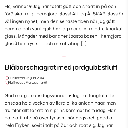
Hej vänner ♥ Jag har totalt gått och snöat in på och
förälskat mig i hemgjord glass! Att jag ÄLSKAR glass är
väl ingen nyhet, men den senaste tiden när jag gått
hemma och varit sjuk har jag mer eller mindre knarkat
glass. Mängder med bananer (bästa basen i hemgjord
glass) har frysts in och mixats ihop […]
Blåbärschiagröt med jordgubbsfluff
Publicerad,
25 juni 2014
Fluffrecept
•
Frukost - gröt
God morgon onsdagsvänner ♥ Jag har längtat efter
onsdag hela veckan av flera olika anledningar, men
framför allt för att min prins kommer hem idag. Han
har varit ute på äventyr sen i söndags och paddlat
hela Fryken, sovit i tält på öar och roat sig. Jag har