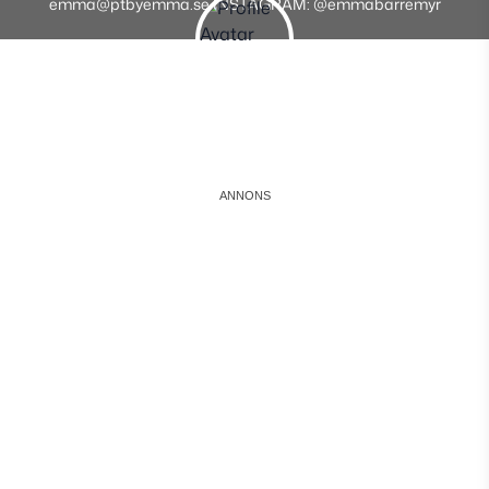
emma@ptbyemma.se INSTAGRAM: @emmabarremyr
Instagram
Facebook
Youtube