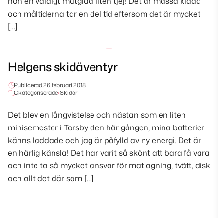
hon en väldigt matglad liten tjej! Det är massa kladd
och måltiderna tar en del tid eftersom det är mycket
[…]
Helgens skidäventyr
Publicerad,
26 februari 2018
Okategoriserade
•
Skidor
Det blev en långvistelse och nästan som en liten
minisemester i Torsby den här gången, mina batterier
känns laddade och jag är påfylld av ny energi. Det är
en härlig känsla! Det har varit så skönt att bara få vara
och inte ta så mycket ansvar för matlagning, tvätt, disk
och allt det där som […]