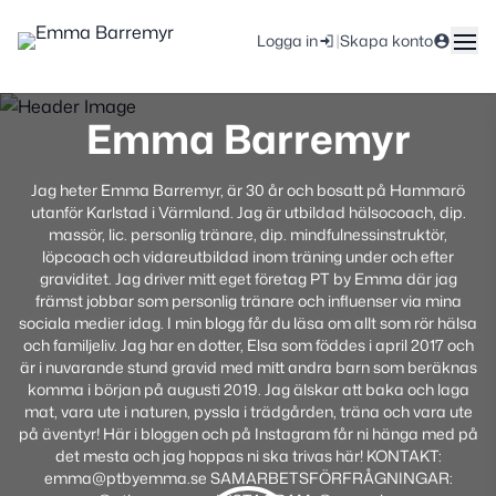
|
Logga in
Skapa konto
Emma Barremyr
Jag heter Emma Barremyr, är 30 år och bosatt på Hammarö
utanför Karlstad i Värmland. Jag är utbildad hälsocoach, dip.
massör, lic. personlig tränare, dip. mindfulnessinstruktör,
löpcoach och vidareutbildad inom träning under och efter
graviditet. Jag driver mitt eget företag PT by Emma där jag
främst jobbar som personlig tränare och influenser via mina
sociala medier idag. I min blogg får du läsa om allt som rör hälsa
och familjeliv. Jag har en dotter, Elsa som föddes i april 2017 och
är i nuvarande stund gravid med mitt andra barn som beräknas
komma i början på augusti 2019. Jag älskar att baka och laga
mat, vara ute i naturen, pyssla i trädgården, träna och vara ute
på äventyr! Här i bloggen och på Instagram får ni hänga med på
det mesta och jag hoppas ni ska trivas här! KONTAKT:
emma@ptbyemma.se SAMARBETSFÖRFRÅGNINGAR: