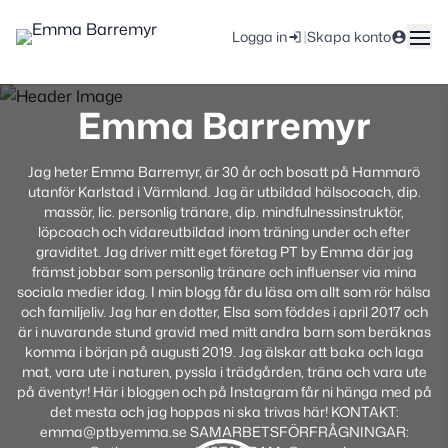
|
Logga in
Skapa konto
Emma Barremyr
Jag heter Emma Barremyr, är 30 år och bosatt på Hammarö
utanför Karlstad i Värmland. Jag är utbildad hälsocoach, dip.
massör, lic. personlig tränare, dip. mindfulnessinstruktör,
löpcoach och vidareutbildad inom träning under och efter
graviditet. Jag driver mitt eget företag PT by Emma där jag
främst jobbar som personlig tränare och influenser via mina
sociala medier idag. I min blogg får du läsa om allt som rör hälsa
och familjeliv. Jag har en dotter, Elsa som föddes i april 2017 och
är i nuvarande stund gravid med mitt andra barn som beräknas
komma i början på augusti 2019. Jag älskar att baka och laga
mat, vara ute i naturen, pyssla i trädgården, träna och vara ute
på äventyr! Här i bloggen och på Instagram får ni hänga med på
det mesta och jag hoppas ni ska trivas här! KONTAKT:
emma@ptbyemma.se SAMARBETSFÖRFRÅGNINGAR: