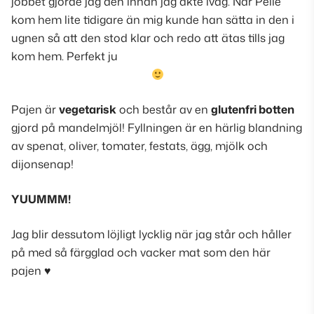
jobbet gjorde jag den innan jag åkte iväg. När Pelle
kom hem lite tidigare än mig kunde han sätta in den i
ugnen så att den stod klar och redo att ätas tills jag
kom hem. Perfekt ju
Pajen är
vegetarisk
och består av en
glutenfri botten
gjord på mandelmjöl! Fyllningen är en härlig blandning
av spenat, oliver, tomater, festats, ägg, mjölk och
dijonsenap!
YUUMMM!
Jag blir dessutom löjligt lycklig när jag står och håller
på med så färgglad och vacker mat som den här
pajen
♥