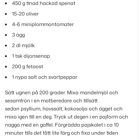
450 g tinad hackad spenat
15-20 oliver
4-6 miniplommontomater
3 ägg
2 dl mjölk
1 tsk dijonsenap
200 g fetaost
1 nypa salt och svartpeppar
Sätt ugnen på 200 grader. Mixa mandelmjöl och
sesamfrön i en matberedare och tillsätt
sedan psyllium, havssalt, kokosolja och ägget och
mixa igen till en deg. Tryck ut degen i en pajform och
nagga med en gaffel. Förgrädda pajskalet i ca 10
minuter tills det fått lite färg och fixa under tiden