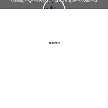
emma@ptbyemma.se INSTAGRAM: @emmabarremyr
Instagram
Facebook
Youtube