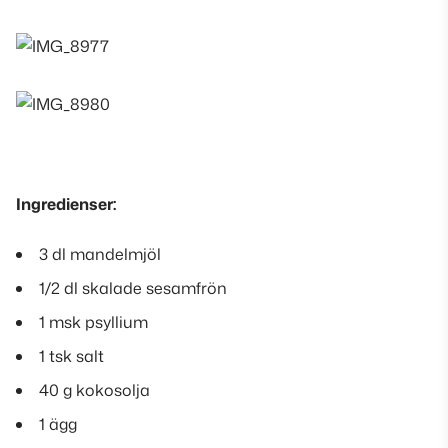
Ingredienser:
3 dl mandelmjöl
1/2 dl skalade sesamfrön
1 msk psyllium
1 tsk salt
40 g kokosolja
1 ägg