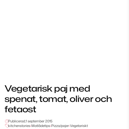
Vegetarisk paj med
spenat, tomat, oliver och
fetaost
Publicerad,
1 september 2015
kitchenstories
•
Matlådetips
•
Pizza/pajer
•
Vegetariskt