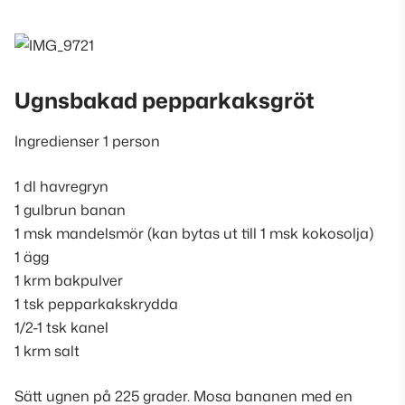
Ugnsbakad pepparkaksgröt
Ingredienser 1 person
1 dl havregryn
1 gulbrun banan
1 msk mandelsmör (
kan bytas ut till 1 msk kokosolja
)
1 ägg
1 krm bakpulver
1 tsk pepparkakskrydda
1/2-1 tsk kanel
1 krm salt
Sätt ugnen på 225 grader. Mosa bananen med en