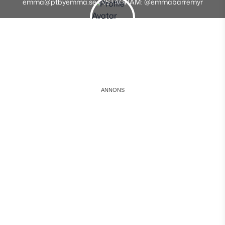
emma@ptbyemma.se INSTAGRAM: @emmabarremyr
Instagram
Facebook
Youtube