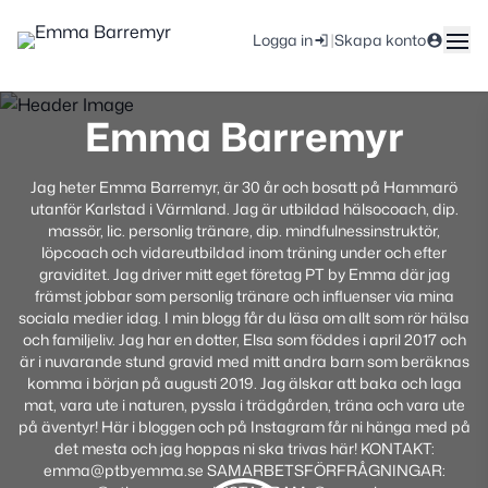
|
Logga in
Skapa konto
Emma Barremyr
Jag heter Emma Barremyr, är 30 år och bosatt på Hammarö
utanför Karlstad i Värmland. Jag är utbildad hälsocoach, dip.
massör, lic. personlig tränare, dip. mindfulnessinstruktör,
löpcoach och vidareutbildad inom träning under och efter
graviditet. Jag driver mitt eget företag PT by Emma där jag
främst jobbar som personlig tränare och influenser via mina
sociala medier idag. I min blogg får du läsa om allt som rör hälsa
och familjeliv. Jag har en dotter, Elsa som föddes i april 2017 och
är i nuvarande stund gravid med mitt andra barn som beräknas
komma i början på augusti 2019. Jag älskar att baka och laga
mat, vara ute i naturen, pyssla i trädgården, träna och vara ute
på äventyr! Här i bloggen och på Instagram får ni hänga med på
det mesta och jag hoppas ni ska trivas här! KONTAKT:
emma@ptbyemma.se SAMARBETSFÖRFRÅGNINGAR: