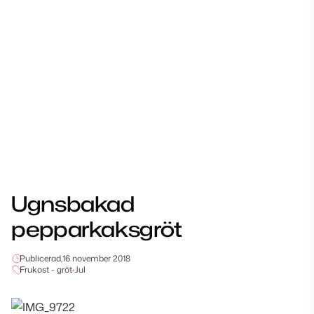
Ugnsbakad
pepparkaksgröt
Publicerad,
16 november 2018
Frukost - gröt
•
Jul