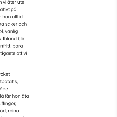
vi äter ute
ativt på
 hon alltid
lika saker och
l, vanlig
v. Ibland blir
fritt, bara
tigaste att vi
ycket
tpotatis,
både
då får hon äta
flingor,
öd, mina