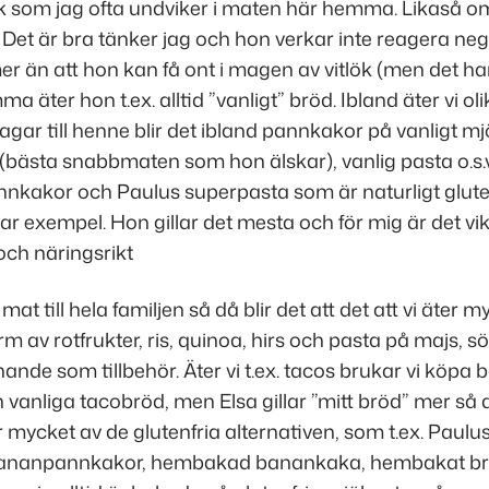
k som jag ofta undviker i maten här hemma. Likaså om 
k. Det är bra tänker jag och hon verkar inte reagera neg
 än att hon kan få ont i magen av vitlök (
men det har
ma äter hon t.ex. alltid ”
vanligt
” bröd. Ibland äter vi o
agar till henne blir det ibland pannkakor på vanligt mjö
(
bästa snabbmaten som hon älskar
), vanlig pasta o.s.
nkakor och Paulus superpasta som är naturligt gluten
 par exempel. Hon gillar det mesta och för mig är det vik
 och näringsrikt
mat till hela familjen så då blir det att det att vi äter m
form av rotfrukter, ris, quinoa, hirs och pasta på majs, sö
iknande som tillbehör. Äter vi t.ex. tacos brukar vi köpa 
h vanliga tacobröd, men Elsa gillar ”mitt bröd” mer så 
r mycket av de glutenfria alternativen, som t.ex. Paulus 
bananpannkakor, hembakad banankaka, hembakat br