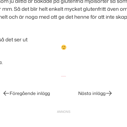
 som ju alltid är bakade på glutenfria mjölsorter så so
 mm. Så det blir helt enkelt mycket glutenfritt även om 
helt och är noga med att ge det henne för att inte sk
 så det ser ut
.
Föregående inlägg
Nästa inlägg