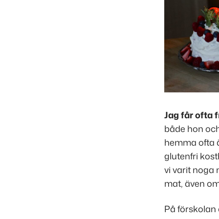
Jag får ofta 
både hon och 
hemma ofta är
glutenfri kost
vi varit noga
mat, även om 
På förskolan 