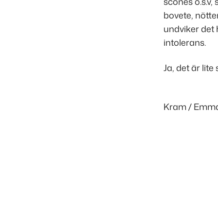
scones o.s.v,
bovete, nötter
undviker det 
intolerans.
Ja, det är lite
Kram / Emma
Inläggsnavigering