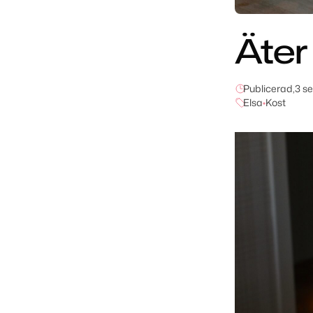
Äter 
Publicerad,
3 s
Elsa
•
Kost