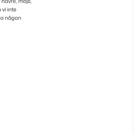
m havre, majs,
vi inte
apa någon