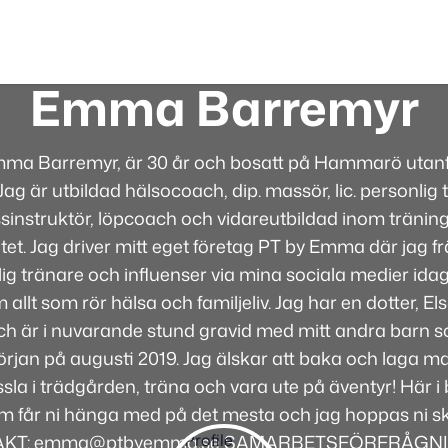
Emma Barremyr
mma Barremyr, är 30 år och bosatt på Hammarö utanfö
ag är utbildad hälsocoach, dip. massör, lic. personlig t
sinstruktör, löpcoach och vidareutbildad inom tränin
itet. Jag driver mitt eget företag PT by Emma där jag 
g tränare och influenser via mina sociala medier idag
 allt som rör hälsa och familjeliv. Jag har en dotter, E
 och är i nuvarande stund gravid med mitt andra barn
jan på augusti 2019. Jag älskar att baka och laga mat
sla i trädgården, träna och vara ute på äventyr! Här 
m får ni hänga med på det mesta och jag hoppas ni ska
KT: emma@ptbyemma.se SAMARBETSFÖRFRÅGN