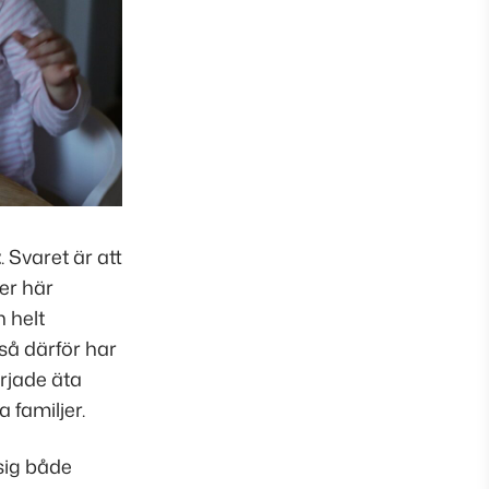
t
. Svaret är att
er här
n helt
 så därför har
örjade äta
 familjer.
sig både