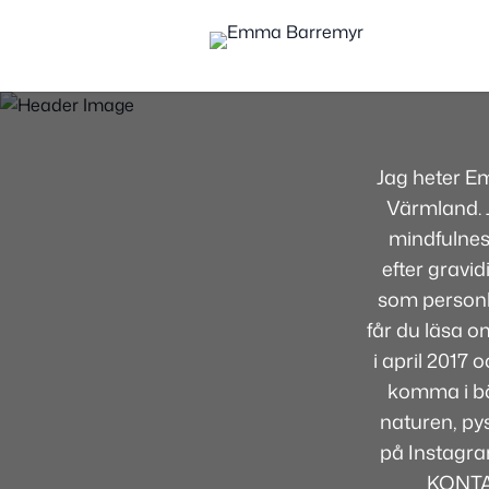
Jag heter E
Värmland. J
mindfulnes
efter gravid
som personli
får du läsa om
i april 2017
komma i bör
naturen, pys
på Instagra
KONTA