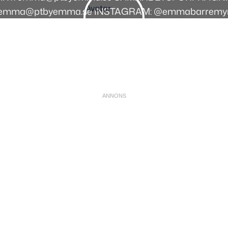
emma@ptbyemma.se INSTAGRAM: @emmabarremy
Instagram
Facebook
Youtube