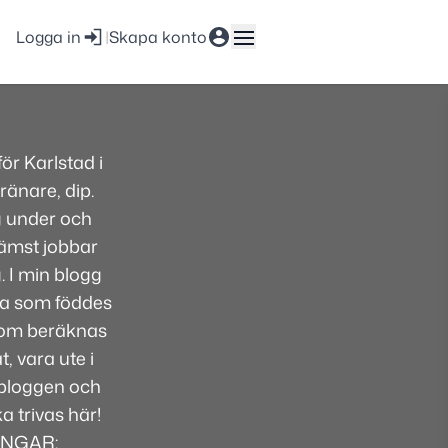
Logga in
|
Skapa konto
r Karlstad i
ränare, dip.
g under och
främst jobbar
. I min blogg
lsa som föddes
 som beräknas
, vara ute i
i bloggen och
 trivas här!
INGAR: