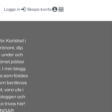
Logga in
|
Skapa konto
r Karlstad i
ränare, dip.
g under och
främst jobbar
. I min blogg
lsa som föddes
 som beräknas
, vara ute i
i bloggen och
 trivas här!
INGAR: