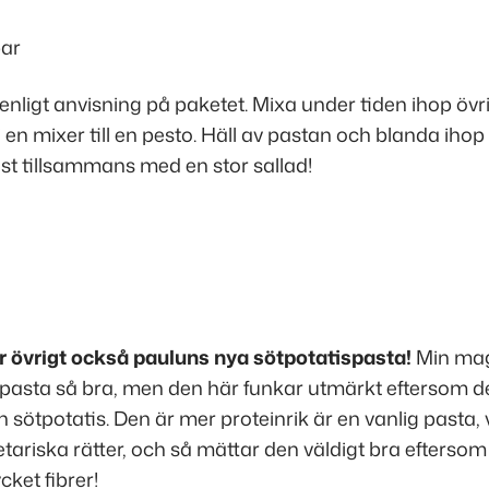
par
nligt anvisning på paketet. Mixa under tiden ihop övr
i en mixer till en pesto. Häll av pastan och blanda iho
st tillsammans med en stor sallad!
ör övrigt också pauluns nya sötpotatispasta!
Min mage
npasta så bra, men den här funkar utmärkt eftersom d
h sötpotatis. Den är mer proteinrik är en vanlig pasta, 
etariska rätter, och så mättar den väldigt bra efterso
cket fibrer!