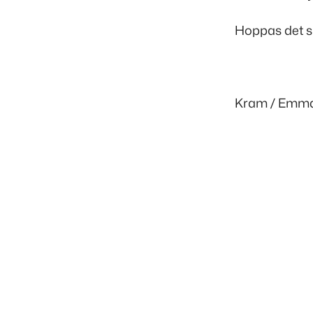
Hoppas det 
Kram / Emma
Inläggsnavigering