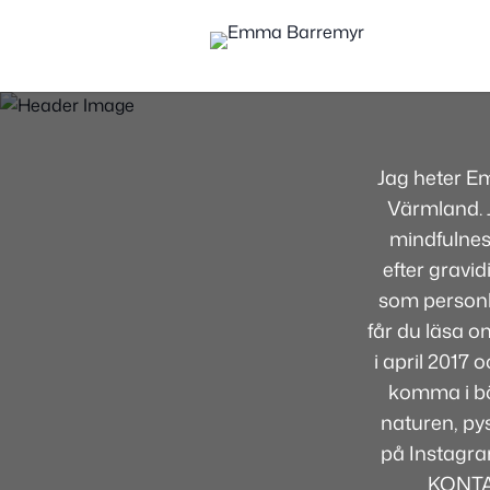
Jag heter E
Värmland. J
mindfulnes
efter gravid
som personli
får du läsa om
i april 2017
komma i bör
naturen, pys
på Instagra
KONTA