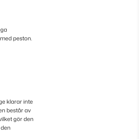
iga
p med peston.
 klarar inte
en består av
vilket gör den
m den