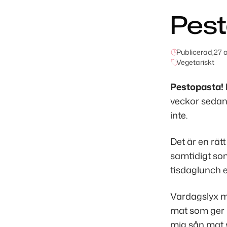
Pes
Publicerad,
27 a
Vegetariskt
Pestopasta!
veckor sedan 
inte.
Det är en rätt
samtidigt som
tisdaglunch 
Vardagslyx må
mat som ger m
mig sån mat s