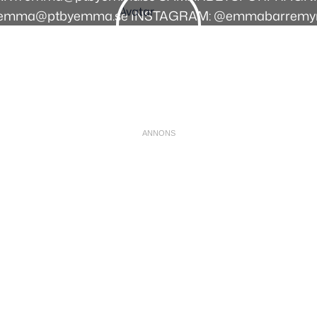
emma@ptbyemma.se INSTAGRAM: @emmabarremy
Instagram
Facebook
Youtube