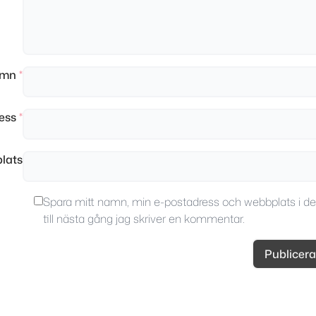
amn
*
ress
*
lats
Spara mitt namn, min e-postadress och webbplats i d
till nästa gång jag skriver en kommentar.