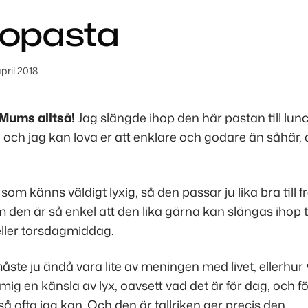
topasta
pril 2018
 Mums alltså!
Jag slängde ihop den här pastan till lunc
och jag kan lova er att enklare och godare än såhär, d
 som känns väldigt lyxig, så den passar ju lika bra till
 den är så enkel att den lika gärna kan slängas ihop ti
eller torsdagmiddag.
ste ju ändå vara lite av meningen med livet, ellerhur
ig en känsla av lyx, oavsett vad det är för dag, och 
å ofta jag kan. Och den är tallriken ger precis den