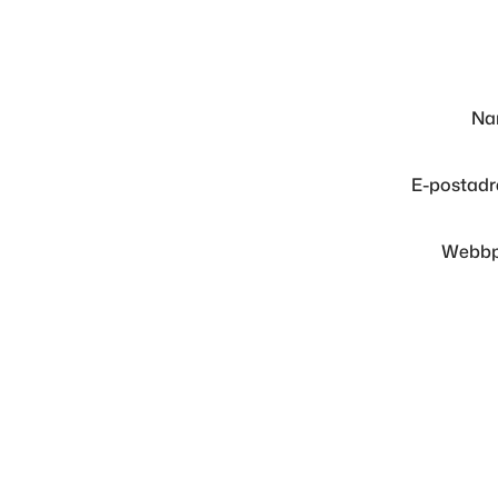
N
E-postad
Webbp