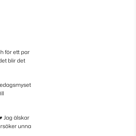
h för ett par
et blir det
 fredagsmyset
ll
♥
Jag älskar
försöker unna