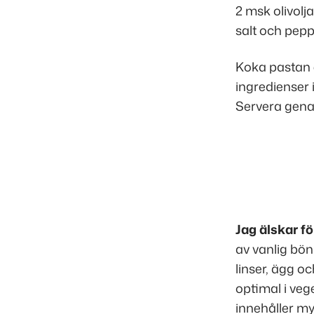
2 msk olivolja
salt och pep
Koka pastan e
ingredienser 
Servera gena
Jag älskar f
av vanlig bö
linser, ägg oc
optimal i veg
innehåller my