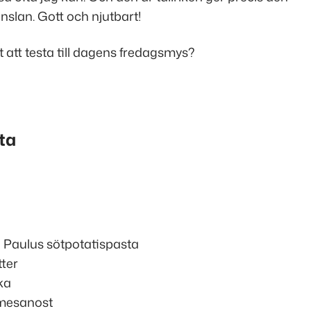
slan. Gott och njutbart!
att testa till dagens fredagsmys?
ta
g Paulus sötpotatispasta
tter
ka
rmesanost