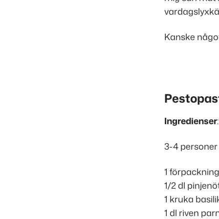
vardagslyxkän
Kanske något 
Pestopas
Ingredienser
:
3-4 personer
1 förpacknin
1/2 dl pinjenö
1 kruka basili
1 dl riven pa