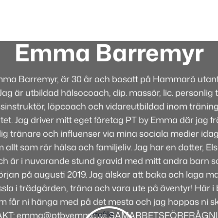
Emma Barremyr
mma Barremyr, är 30 år och bosatt på Hammarö utanfö
ag är utbildad hälsocoach, dip. massör, lic. personlig t
sinstruktör, löpcoach och vidareutbildad inom tränin
itet. Jag driver mitt eget företag PT by Emma där jag 
g tränare och influenser via mina sociala medier idag
 allt som rör hälsa och familjeliv. Jag har en dotter, E
 och är i nuvarande stund gravid med mitt andra barn
jan på augusti 2019. Jag älskar att baka och laga mat
sla i trädgården, träna och vara ute på äventyr! Här 
m får ni hänga med på det mesta och jag hoppas ni ska
KT: emma@ptbyemma.se SAMARBETSFÖRFRÅGN