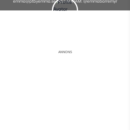
emma@ptbyemma.se INSTAGRAM: @emmabarremyr
Instagram
Facebook
Youtube