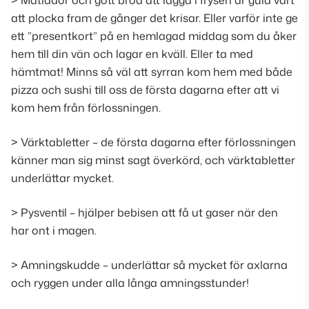
> Matlådor och gott bröd att lägga i frysen är guld värt
att plocka fram de gånger det krisar. Eller varför inte ge
ett ”
presentkort
” på en hemlagad middag som du åker
hem till din vän och lagar en kväll. Eller ta med
hämtmat! Minns så väl att syrran kom hem med både
pizza och sushi till oss de första dagarna efter att vi
kom hem från förlossningen.
> Värktabletter – de första dagarna efter förlossningen
känner man sig minst sagt överkörd, och värktabletter
underlättar mycket.
> Pysventil – hjälper bebisen att få ut gaser när den
har ont i magen.
> Amningskudde – underlättar så mycket för axlarna
och ryggen under alla långa amningsstunder!