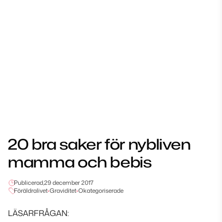
20 bra saker för nybliven
mamma och bebis
Publicerad,
29 december 2017
Föräldralivet
•
Graviditet
•
Okategoriserade
LÄSARFRÅGAN: