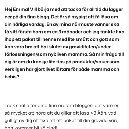
Hej Emma! Vill börja med att tacka för all tid du lägger
ner på din fina blogg. Det är så mysigt att få läsa om
din härliga vardag. En av mina närmaste vänner ska
få sitt första barn om ca 3 månader och jag tänkte fixa
ihop ett paket till henne med lite smått och gott som
kan vara bra att ha i slutet av graviditeten/under
förlossningen/som nybliven mamma. Så min fråga till
dig är om du kan ge lite tips på produkter/saker som
verkligen har gjort livet lättare för både mamma och
bebis?
Tack snälla för dina fina ord om bloggen, det värmer
så mycket att höra att du gillar att läsa <3 Ååh, vad
gulligt av dig att fixa ett ett paket till din gravida vän,
hon kommer bli så glad!