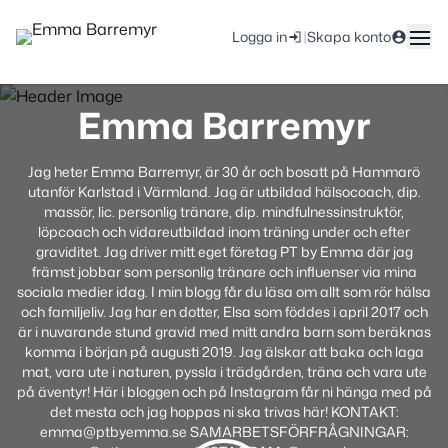
|
Logga in
Skapa konto
Emma Barremyr
Jag heter Emma Barremyr, är 30 år och bosatt på Hammarö
utanför Karlstad i Värmland. Jag är utbildad hälsocoach, dip.
massör, lic. personlig tränare, dip. mindfulnessinstruktör,
löpcoach och vidareutbildad inom träning under och efter
graviditet. Jag driver mitt eget företag PT by Emma där jag
främst jobbar som personlig tränare och influenser via mina
sociala medier idag. I min blogg får du läsa om allt som rör hälsa
och familjeliv. Jag har en dotter, Elsa som föddes i april 2017 och
är i nuvarande stund gravid med mitt andra barn som beräknas
komma i början på augusti 2019. Jag älskar att baka och laga
mat, vara ute i naturen, pyssla i trädgården, träna och vara ute
på äventyr! Här i bloggen och på Instagram får ni hänga med på
det mesta och jag hoppas ni ska trivas här! KONTAKT:
emma@ptbyemma.se SAMARBETSFÖRFRÅGNINGAR: