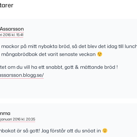
arer
 Assarsson
i 2016 kl. 15:41
 mackor på mitt nybakta bröd, så det blev det idag till lunc
ur mångabrödbak det varit senaste veckan
tet om du vill ha ett snabbt, gott & mättande bröd !
aassarsson.blogg.se/
mma
januari 2016 kl. 20:35
bakat är så gott! Jag förstår att du snöat in