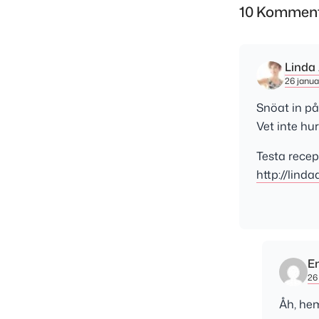
10 Komment
Linda
26 januar
Snöat in på
Vet inte h
Testa recep
http://lind
E
26 
Åh, hem