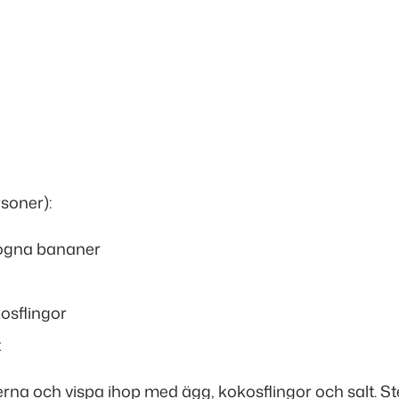
rsoner
):
ogna bananer
osflingor
t
na och vispa ihop med ägg, kokosflingor och salt. S