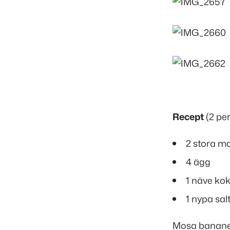
Recept
(
2 pe
2 stora m
4 ägg
1 näve kok
1 nypa sal
Mosa bananer