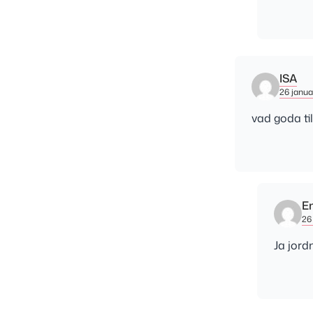
ISA
26 januar
vad goda ti
E
26 
Ja jord