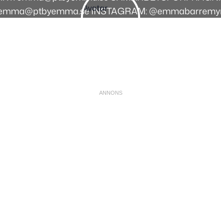
emma@ptbyemma.se INSTAGRAM: @emmabarremy
Instagram
Facebook
Youtube