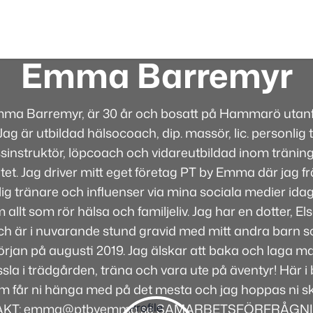
Emma Barremyr
mma Barremyr, är 30 år och bosatt på Hammarö utanfö
ag är utbildad hälsocoach, dip. massör, lic. personlig t
sinstruktör, löpcoach och vidareutbildad inom tränin
itet. Jag driver mitt eget företag PT by Emma där jag 
g tränare och influenser via mina sociala medier idag
 allt som rör hälsa och familjeliv. Jag har en dotter, E
 och är i nuvarande stund gravid med mitt andra barn
jan på augusti 2019. Jag älskar att baka och laga mat
sla i trädgården, träna och vara ute på äventyr! Här 
m får ni hänga med på det mesta och jag hoppas ni ska
KT: emma@ptbyemma.se SAMARBETSFÖRFRÅGN