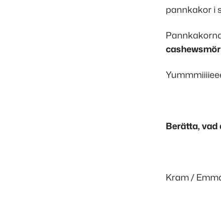
pannkakor i s
Pannkakorna
cashewsmör
Yummmiiiiee
Berätta, vad å
Kram / Emma