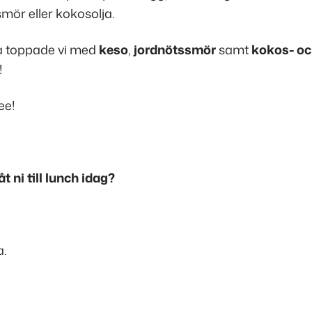
mör eller kokosolja.
 toppade vi med
keso
,
jordnötssmör
samt
kokos- o
!
ee!
t ni till lunch idag?
.