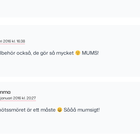
i 2016 kl. 16:38
llbehör också, de gör så mycket
MUMS!
mma
januari 2016 kl. 20:27
nötssmöret är ett måste
Sååå mumsigt!