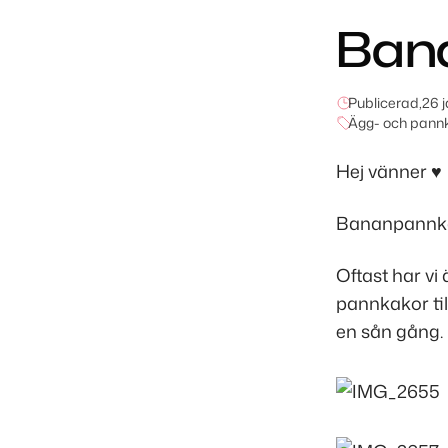
Ban
Publicerad,
26 
Ägg- och pann
Hej vänner ♥
Bananpannkak
Oftast har vi
pannkakor til
en sån gång. 