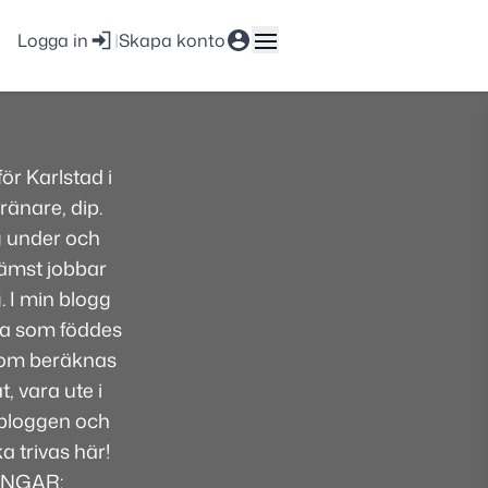
Logga in
|
Skapa konto
r Karlstad i
ränare, dip.
g under och
främst jobbar
. I min blogg
lsa som föddes
 som beräknas
, vara ute i
i bloggen och
 trivas här!
INGAR: