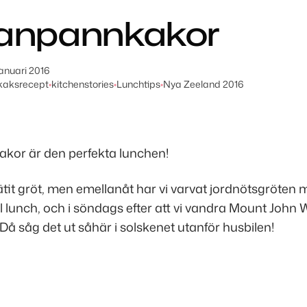
anpannkakor
januari 2016
kaksrecept
•
kitchenstories
•
Lunchtips
•
Nya Zeeland 2016
or är den perfekta lunchen!
 ätit gröt, men emellanåt har vi varvat jordnötsgröten 
l lunch, och i söndags efter att vi vandra Mount John
Då såg det ut såhär i solskenet utanför husbilen!