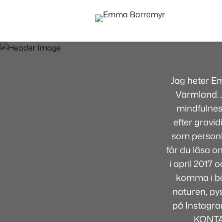
Jag heter E
Värmland. J
mindfulnes
efter gravid
som personli
får du läsa om
i april 2017
komma i bör
naturen, pys
på Instagra
KONTA