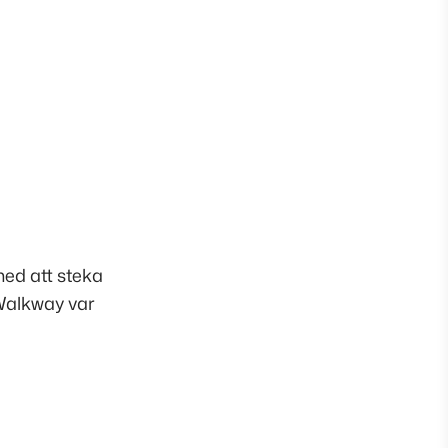
med att steka
 Walkway var