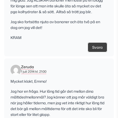
mig glad. Jag ÄLSKAR bananer men läste på en blogg
för länge sen att man inte skulle äta så mycket av det
pga kolhydrater & så sött.. Alltså så trött jag blir..
Jag ska fortsätta njuta av bananer och äta två på en
dag om jag vill det!
KRAM
Svara
Zeruda
1 juli 2014 kl. 21:00
Mycket klokt, Emma!
Jag har en fråga. Hur lång tid går det mellan dina
måltider/mellanmål? Jag känner att jag mår väldigt bra
när jag håller tiderna, men jag vet inte riktigt hur lång tid
det bör gå mellan måltiderna för att det inte ska bli för
stort eller för litet glapp.