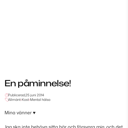
En påminnelse!
Publicerad,
25 juni 2014
Allmänt
•
Kost
•
Mental hälsa
Mina vänner ♥
Jag ska inte behöva sitta här och försvara mig
, och det