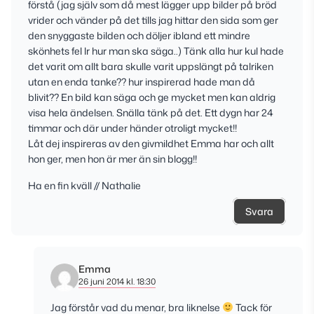
förstå (jag själv som då mest lägger upp bilder på bröd
vrider och vänder på det tills jag hittar den sida som ger
den snyggaste bilden och döljer ibland ett mindre
skönhets fel lr hur man ska säga..) Tänk alla hur kul hade
det varit om allt bara skulle varit uppslängt på talriken
utan en enda tanke?? hur inspirerad hade man då
blivit?? En bild kan säga och ge mycket men kan aldrig
visa hela ändelsen. Snälla tänk på det. Ett dygn har 24
timmar och där under händer otroligt mycket!!
Låt dej inspireras av den givmildhet Emma har och allt
hon ger, men hon är mer än sin blogg!!
Ha en fin kväll // Nathalie
Svara
Emma
26 juni 2014 kl. 18:30
Jag förstår vad du menar, bra liknelse
Tack för