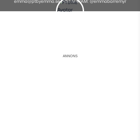
emma@ptbyemma.se INSTAGRAM: @emmabarremyr
Instagram
Facebook
Youtube