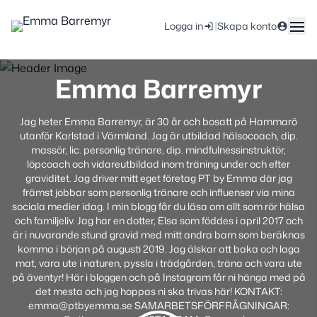
|
Logga in
Skapa konto
Emma Barremyr
Jag heter Emma Barremyr, är 30 år och bosatt på Hammarö
utanför Karlstad i Värmland. Jag är utbildad hälsocoach, dip.
massör, lic. personlig tränare, dip. mindfulnessinstruktör,
löpcoach och vidareutbildad inom träning under och efter
graviditet. Jag driver mitt eget företag PT by Emma där jag
främst jobbar som personlig tränare och influenser via mina
sociala medier idag. I min blogg får du läsa om allt som rör hälsa
och familjeliv. Jag har en dotter, Elsa som föddes i april 2017 och
är i nuvarande stund gravid med mitt andra barn som beräknas
komma i början på augusti 2019. Jag älskar att baka och laga
mat, vara ute i naturen, pyssla i trädgården, träna och vara ute
på äventyr! Här i bloggen och på Instagram får ni hänga med på
det mesta och jag hoppas ni ska trivas här! KONTAKT:
emma@ptbyemma.se SAMARBETSFÖRFRÅGNINGAR: