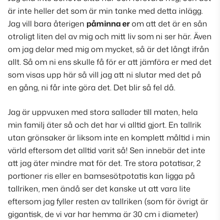
är inte heller det som är min tanke med detta inlägg.
Jag vill bara återigen
påminna er
om att det är en sån
otroligt liten del av mig och mitt liv som ni ser här. Även
om jag delar med mig om mycket, så är det långt ifrån
allt. Så om ni ens skulle få för er att jämföra er med det
som visas upp här så vill jag att ni slutar med det på
en gång, ni får inte göra det.
Det blir så fel då
.
Jag är uppvuxen med stora sallader till maten, hela
min familj äter så och det har vi alltid gjort. En tallrik
utan grönsaker är liksom inte en komplett måltid i min
värld eftersom det alltid varit så! Sen innebär det inte
att jag äter mindre mat för det. Tre stora potatisar, 2
portioner ris eller en bamsesötpotatis kan ligga på
tallriken, men ändå ser det kanske ut att vara lite
eftersom jag fyller resten av tallriken (
som för övrigt är
gigantisk, de vi var har hemma är 30 cm i diamete
r)