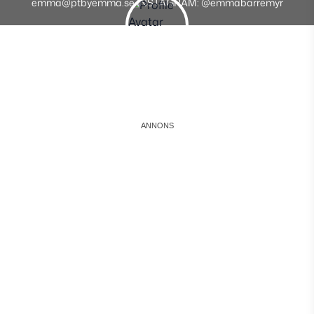
emma@ptbyemma.se INSTAGRAM: @emmabarremyr
Instagram
Facebook
Youtube