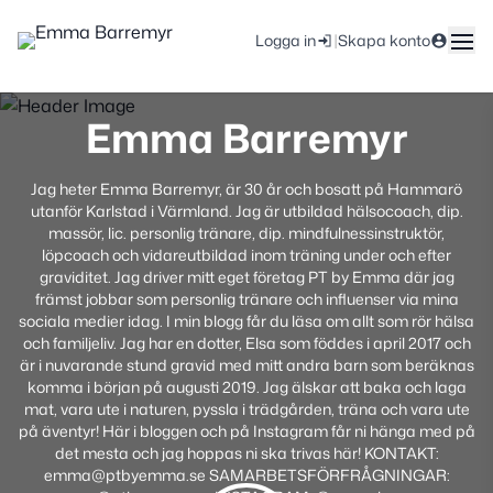
|
Logga in
Skapa konto
Emma Barremyr
Jag heter Emma Barremyr, är 30 år och bosatt på Hammarö
utanför Karlstad i Värmland. Jag är utbildad hälsocoach, dip.
massör, lic. personlig tränare, dip. mindfulnessinstruktör,
löpcoach och vidareutbildad inom träning under och efter
graviditet. Jag driver mitt eget företag PT by Emma där jag
främst jobbar som personlig tränare och influenser via mina
sociala medier idag. I min blogg får du läsa om allt som rör hälsa
och familjeliv. Jag har en dotter, Elsa som föddes i april 2017 och
är i nuvarande stund gravid med mitt andra barn som beräknas
komma i början på augusti 2019. Jag älskar att baka och laga
mat, vara ute i naturen, pyssla i trädgården, träna och vara ute
på äventyr! Här i bloggen och på Instagram får ni hänga med på
det mesta och jag hoppas ni ska trivas här! KONTAKT:
emma@ptbyemma.se SAMARBETSFÖRFRÅGNINGAR: