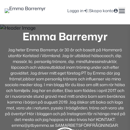
|
Logga in
Skapa konto
Emma Barremyr
Jag heter Emma Barremyr, är 30 år och bosatt på Hammarö
utanför Karlstad i Värmland. Jag är utbildad hälsocoach, dip.
massör, lic. personlig tränare, dip. mindfulnessinstruktör,
löpcoach och vidareutbildad inom träning under och efter
graviditet. Jag driver mitt eget företag PT by Emma där jag
främst jobbar som personlig tränare och influenser via mina
sociala medier idag. I min blogg får du läsa om allt som rör hälsa
och familjeliv. Jag har en dotter, Elsa som föddes i april 2017 och
är i nuvarande stund gravid med mitt andra barn som beräknas
komma i början på augusti 2019. Jag älskar att baka och laga
mat, vara ute i naturen, pyssla i trädgården, träna och vara ute
på äventyr! Här i bloggen och på Instagram får ni hänga med på
det mesta och jag hoppas ni ska trivas här! KONTAKT:
emma@ptbyemma.se SAMARBETSFÖRFRÅGNINGAR: