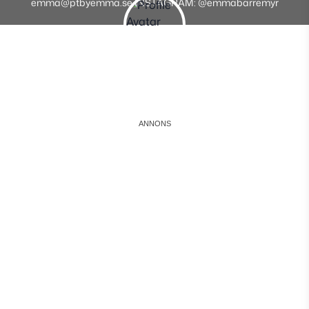
emma@ptbyemma.se INSTAGRAM: @emmabarremyr
Instagram
Facebook
Youtube