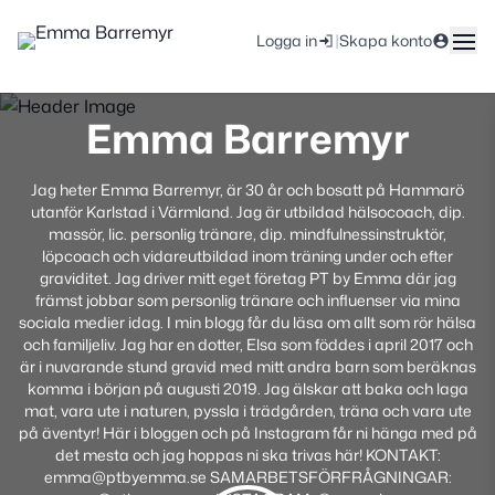
|
Logga in
Skapa konto
Emma Barremyr
Jag heter Emma Barremyr, är 30 år och bosatt på Hammarö
utanför Karlstad i Värmland. Jag är utbildad hälsocoach, dip.
massör, lic. personlig tränare, dip. mindfulnessinstruktör,
löpcoach och vidareutbildad inom träning under och efter
graviditet. Jag driver mitt eget företag PT by Emma där jag
främst jobbar som personlig tränare och influenser via mina
sociala medier idag. I min blogg får du läsa om allt som rör hälsa
och familjeliv. Jag har en dotter, Elsa som föddes i april 2017 och
är i nuvarande stund gravid med mitt andra barn som beräknas
komma i början på augusti 2019. Jag älskar att baka och laga
mat, vara ute i naturen, pyssla i trädgården, träna och vara ute
på äventyr! Här i bloggen och på Instagram får ni hänga med på
det mesta och jag hoppas ni ska trivas här! KONTAKT:
emma@ptbyemma.se SAMARBETSFÖRFRÅGNINGAR: