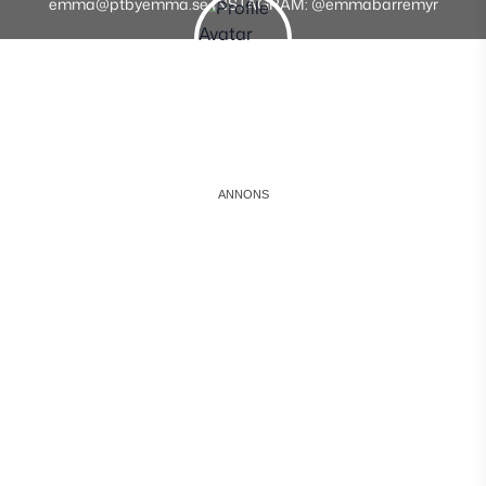
emma@ptbyemma.se INSTAGRAM: @emmabarremyr
Instagram
Facebook
Youtube