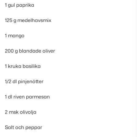
1 gul paprika
125 g medelhavsmix
1 mango
200 g blandade oliver
1 kruka basilika
1/2 dl pinjenötter
1 dl riven parmesan
2 msk olivolja
Salt och peppar