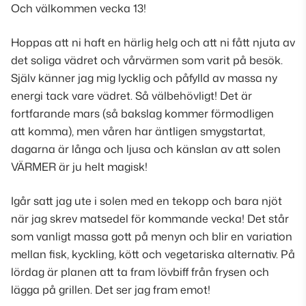
Och välkommen vecka 13!
Hoppas att ni haft en härlig helg och att ni fått njuta av
det soliga vädret och vårvärmen som varit på besök.
Själv känner jag mig lycklig och påfylld av massa ny
energi tack vare vädret. Så välbehövligt! Det är
fortfarande mars (
så bakslag kommer förmodligen
att komma
), men våren har äntligen smygstartat,
dagarna är långa och ljusa och känslan av att solen
VÄRMER är ju helt magisk!
Igår satt jag ute i solen med en tekopp och bara njöt
när jag skrev matsedel för kommande vecka! Det står
som vanligt massa gott på menyn och blir en variation
mellan fisk, kyckling, kött och vegetariska alternativ. På
lördag är planen att ta fram lövbiff från frysen och
lägga på grillen. Det ser jag fram emot!