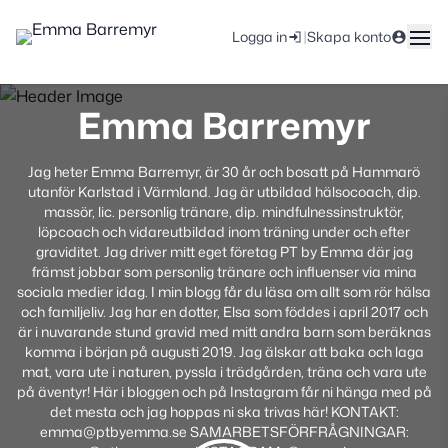
|
Logga in
Skapa konto
Emma Barremyr
Jag heter Emma Barremyr, är 30 år och bosatt på Hammarö
utanför Karlstad i Värmland. Jag är utbildad hälsocoach, dip.
massör, lic. personlig tränare, dip. mindfulnessinstruktör,
löpcoach och vidareutbildad inom träning under och efter
graviditet. Jag driver mitt eget företag PT by Emma där jag
främst jobbar som personlig tränare och influenser via mina
sociala medier idag. I min blogg får du läsa om allt som rör hälsa
och familjeliv. Jag har en dotter, Elsa som föddes i april 2017 och
är i nuvarande stund gravid med mitt andra barn som beräknas
komma i början på augusti 2019. Jag älskar att baka och laga
mat, vara ute i naturen, pyssla i trädgården, träna och vara ute
på äventyr! Här i bloggen och på Instagram får ni hänga med på
det mesta och jag hoppas ni ska trivas här! KONTAKT:
emma@ptbyemma.se SAMARBETSFÖRFRÅGNINGAR: