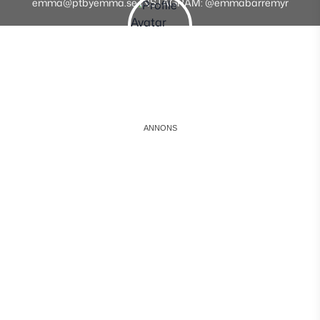
emma@ptbyemma.se INSTAGRAM: @emmabarremyr
Instagram
Facebook
Youtube