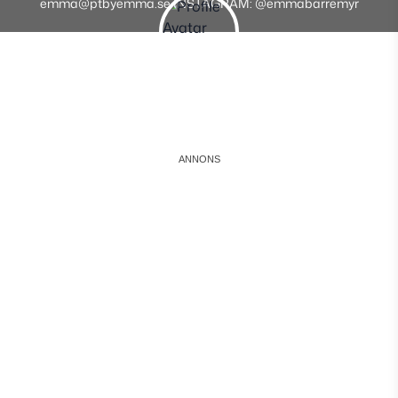
emma@ptbyemma.se INSTAGRAM: @emmabarremyr
Instagram
Facebook
Youtube