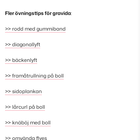
Fler övningstips för gravida
:
>> rodd med gummiband
>> diagonallyft
>> bäckenlyft
>> framåtrullning på boll
>> sidoplankan
>> lårcurl på boll
>> knäböj med boll
>> omvända flyes