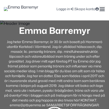
|
Logga in
Skapa konto
Emma Barremyr
Jag heter Emma Barremyr, är 30 år och bosatt på Hammarö
utanför Karlstad i Värmland. Jag är utbildad hälsocoach, dip.
massör, lic. personlig tränare, dip. mindfulnessinstruktör,
löpcoach och vidareutbildad inom träning under och efter
graviditet. Jag driver mitt eget företag PT by Emma där jag
främst jobbar som personlig tränare och influenser via mina
sociala medier idag. I min blogg får du läsa om allt som rör hälsa
och familjeliv. Jag har en dotter, Elsa som föddes i april 2017 och
är i nuvarande stund gravid med mitt andra barn som beräknas
komma i början på augusti 2019. Jag älskar att baka och laga
mat, vara ute i naturen, pyssla i trädgården, träna och vara ute
på äventyr! Här i bloggen och på Instagram får ni hänga med på
det mesta och jag hoppas ni ska trivas här! KONTAKT:
emma@ptbyemma.se SAMARBETSFÖRFRÅGNINGAR: