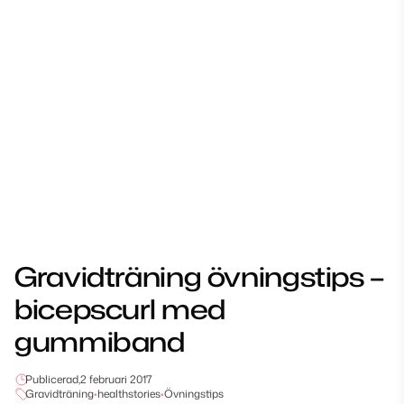
Gravidträning övningstips –
bicepscurl med
gummiband
Publicerad,
2 februari 2017
Gravidträning
•
healthstories
•
Övningstips