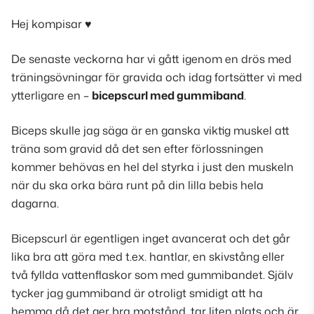
Hej kompisar ♥
De senaste veckorna har vi gått igenom en drös med
träningsövningar för gravida och idag fortsätter vi med
ytterligare en –
bicepscurl med gummiband
.
Biceps skulle jag säga är en ganska viktig muskel att
träna som gravid då det sen efter förlossningen
kommer behövas en hel del styrka i just den muskeln
när du ska orka bära runt på din lilla bebis hela
dagarna.
Bicepscurl är egentligen inget avancerat och det går
lika bra att göra med t.ex. hantlar, en skivstång eller
två fyllda vattenflaskor som med gummibandet. Själv
tycker jag gummiband är otroligt smidigt att ha
hemma då det ger bra motstånd, tar liten plats och är