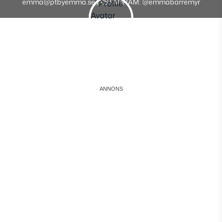
emma@ptbyemma.se INSTAGRAM: @emmabarremyr
Instagram
Facebook
Youtube