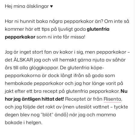
Hej mina älsklingar ♥
Har ni hunnit baka några pepparkakor än?
Om inte så
kommer här ett tips på ljuvligt goda
glutenfria
pepparkakor
som ni inte får missa!
Jag är inget stort fan av kakor i sig, men pepparkakor –
det ÄLSKAR jag och vill hemskt gärna njuta av såhär
års till alla glöggkoppar. De glutenfria köpe-
pepparkakorna är dock långt ifrån så goda som
hembakade pepparkakor och jag har länge varit på
jakt efter ett bra recept på glutenfria pepparkakor.
Nu
har jag äntligen hittat det!
Receptet är från
Risenta
,
och jag följde det rakt av (
men uteslöt vattnet –
tyckte
degen blev nog ”blöt” ändå
) när jag och mamma
bakade i helgen.