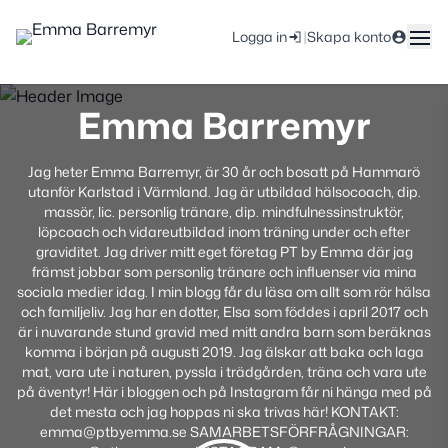
|
Logga in
Skapa konto
Emma Barremyr
Jag heter Emma Barremyr, är 30 år och bosatt på Hammarö
utanför Karlstad i Värmland. Jag är utbildad hälsocoach, dip.
massör, lic. personlig tränare, dip. mindfulnessinstruktör,
löpcoach och vidareutbildad inom träning under och efter
graviditet. Jag driver mitt eget företag PT by Emma där jag
främst jobbar som personlig tränare och influenser via mina
sociala medier idag. I min blogg får du läsa om allt som rör hälsa
och familjeliv. Jag har en dotter, Elsa som föddes i april 2017 och
är i nuvarande stund gravid med mitt andra barn som beräknas
komma i början på augusti 2019. Jag älskar att baka och laga
mat, vara ute i naturen, pyssla i trädgården, träna och vara ute
på äventyr! Här i bloggen och på Instagram får ni hänga med på
det mesta och jag hoppas ni ska trivas här! KONTAKT:
emma@ptbyemma.se SAMARBETSFÖRFRÅGNINGAR: