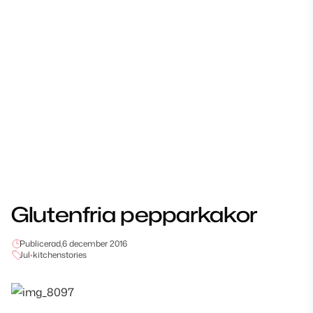
Glutenfria pepparkakor
Publicerad,
6 december 2016
Jul
•
kitchenstories