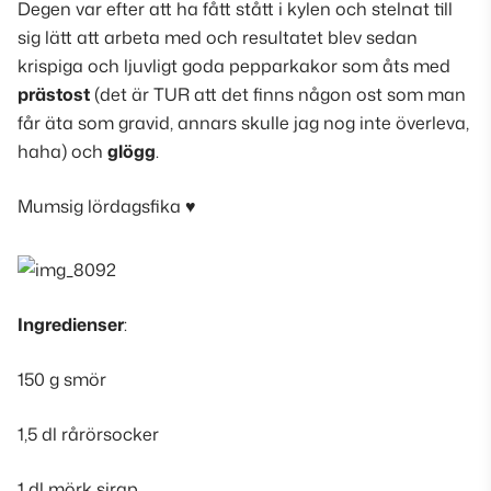
Degen var efter att ha fått stått i kylen och stelnat till
sig lätt att arbeta med och resultatet blev sedan
krispiga och ljuvligt goda pepparkakor som åts med
prästost
(
det är TUR att det finns någon ost som man
får äta som gravid, annars skulle jag nog inte överleva,
haha
) och
glögg
.
Mumsig lördagsfika ♥
Ingredienser
:
150 g smör
1,5 dl rårörsocker
1 dl mörk sirap