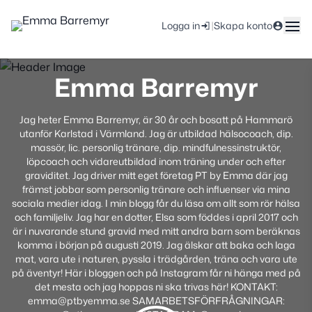
|
Logga in
Skapa konto
Emma Barremyr
Jag heter Emma Barremyr, är 30 år och bosatt på Hammarö
utanför Karlstad i Värmland. Jag är utbildad hälsocoach, dip.
massör, lic. personlig tränare, dip. mindfulnessinstruktör,
löpcoach och vidareutbildad inom träning under och efter
graviditet. Jag driver mitt eget företag PT by Emma där jag
främst jobbar som personlig tränare och influenser via mina
sociala medier idag. I min blogg får du läsa om allt som rör hälsa
och familjeliv. Jag har en dotter, Elsa som föddes i april 2017 och
är i nuvarande stund gravid med mitt andra barn som beräknas
komma i början på augusti 2019. Jag älskar att baka och laga
mat, vara ute i naturen, pyssla i trädgården, träna och vara ute
på äventyr! Här i bloggen och på Instagram får ni hänga med på
det mesta och jag hoppas ni ska trivas här! KONTAKT:
emma@ptbyemma.se SAMARBETSFÖRFRÅGNINGAR: