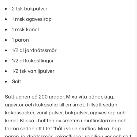
2 tsk bakpulver
1 msk agavesirap
1 msk kanel
1 päron
1/2 dl jordnötssmör
1/2 dl kokosflingor
1/2 tsk vaniljpulver
Salt
Sätt ugnen på 200 grader. Mixa vita bönor, ägg,
äggvitor och kokosolja till en smet. Tillsätt sedan
kokossocker, vaniljpulver, bakpulver, agavesirap och
kanel. Klicka i hälften av smeten i muffinsformar och
forma sedan ett litet ”hål i varje muffins. Mixa ihop
päron, jordnötssmör, kokosflingor, vaniljpulver och salt