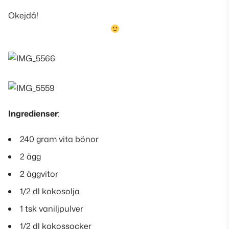
Okejdå!
Ingredienser
:
240 gram vita bönor
2 ägg
2 äggvitor
1/2 dl kokosolja
1 tsk vaniljpulver
1/2 dl kokossocker