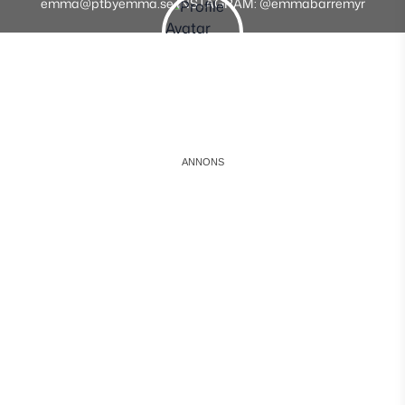
emma@ptbyemma.se INSTAGRAM: @emmabarremyr
Instagram
Facebook
Youtube