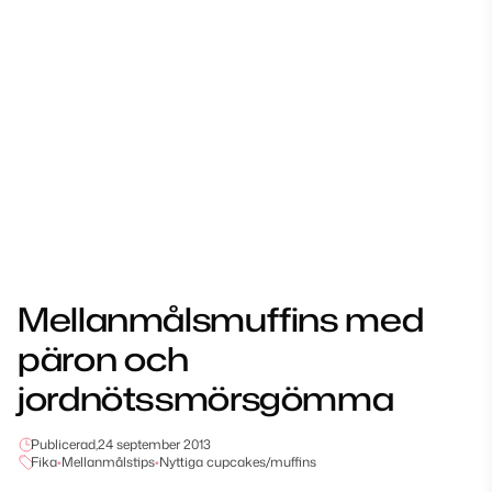
Mellanmålsmuffins med
päron och
jordnötssmörsgömma
Publicerad,
24 september 2013
Fika
•
Mellanmålstips
•
Nyttiga cupcakes/muffins