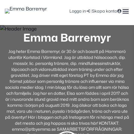
|
Logga in
Skapa konto
Emma Barremyr
Jag heter Emma Barremyr, är 30 år och bosatt på Hammarö
utanför Karlstad i Värmland. Jag är utbildad hälsocoach, dip.
massör, lic. personlig tränare, dip. mindfulnessinstruktör,
löpcoach och vidareutbildad inom träning under och efter
graviditet. Jag driver mitt eget företag PT by Emma där jag
främst jobbar som personlig tränare och influenser via mina
sociala medier idag. I min blogg får du läsa om allt som rör hälsa
och familjeliv. Jag har en dotter, Elsa som föddes i april 2017 och
är i nuvarande stund gravid med mitt andra barn som beräknas
komma i början på augusti 2019. Jag älskar att baka och laga
mat, vara ute i naturen, pyssla i trädgården, träna och vara ute
på äventyr! Här i bloggen och på Instagram får ni hänga med på
det mesta och jag hoppas ni ska trivas här! KONTAKT:
emma@ptbyemma.se SAMARBETSFÖRFRÅGNINGAR: