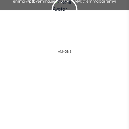
emma@ptbyemma.se INSTAGRAM: @emmabarremyr
Instagram
Facebook
Youtube