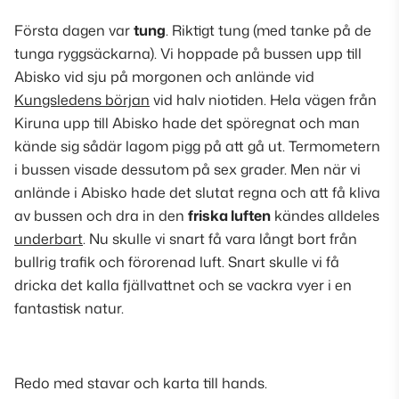
Första dagen var
tung
.
Riktigt tung
(med tanke på de
tunga ryggsäckarna)
.
Vi hoppade på bussen upp till
Abisko vid sju på morgonen och anlände vid
Kungsledens början
vid halv niotiden. Hela vägen från
Kiruna upp till Abisko hade det spöregnat och man
kände sig sådär lagom pigg på att gå ut. Termometern
i bussen visade dessutom på sex grader. Men när vi
anlände i Abisko hade det slutat regna och att få kliva
av bussen och dra in den
friska luften
kändes alldeles
underbart
. Nu skulle vi snart få vara långt bort från
bullrig trafik och förorenad luft. Snart skulle vi få
dricka det kalla fjällvattnet och se vackra vyer i en
fantastisk natur.
Redo med stavar och karta till hands.