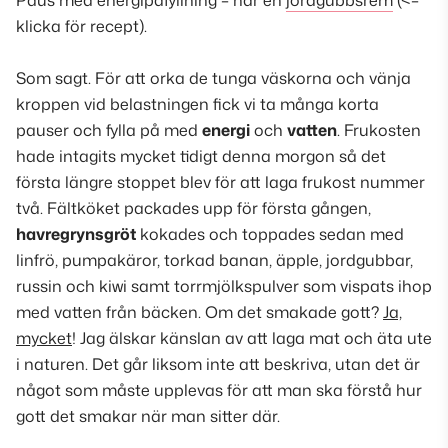
Paus med energipåfyllning – här en
jordgubbsrem
(<–
klicka för recept).
Som sagt. För att orka de tunga väskorna och vänja
kroppen vid belastningen fick vi ta
många korta
pauser
och fylla på med
energi
och
vatten
. Frukosten
hade intagits mycket tidigt denna morgon så det
första längre stoppet blev för att laga frukost nummer
två. Fältköket packades upp för första gången,
havregrynsgröt
kokades och toppades sedan med
linfrö, pumpakäror, torkad banan, äpple, jordgubbar,
russin och kiwi samt torrmjölkspulver som vispats ihop
med vatten från bäcken.
Om det smakade gott
?
Ja,
mycket
! Jag älskar känslan av att laga mat och äta ute
i naturen. Det går liksom inte att beskriva, utan det är
något som måste upplevas för att man ska förstå hur
gott det smakar när man sitter där.