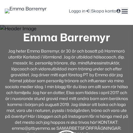
|
Logga in
Skapa konto
Emma Barremyr
Jag heter Emma Barremyr, är 30 år och bosatt på Hammarö
utanför Karlstad i Värmland. Jag är utbildad hälsocoach, dip.
massör, lic. personlig tränare, dip. mindfulnessinstruktör,
löpcoach och vidareutbildad inom träning under och efter
graviditet. Jag driver mitt eget företag PT by Emma där jag
främst jobbar som personlig tränare och influenser via mina
sociala medier idag. I min blogg får du läsa om allt som rör hälsa
och familjeliv. Jag har en dotter, Elsa som föddes i april 2017 och
är i nuvarande stund gravid med mitt andra barn som beräknas
komma i början på augusti 2019. Jag älskar att baka och laga
mat, vara ute i naturen, pyssla i trädgården, träna och vara ute
på äventyr! Här i bloggen och på Instagram får ni hänga med på
det mesta och jag hoppas ni ska trivas här! KONTAKT:
emma@ptbyemma.se SAMARBETSFÖRFRÅGNINGAR: