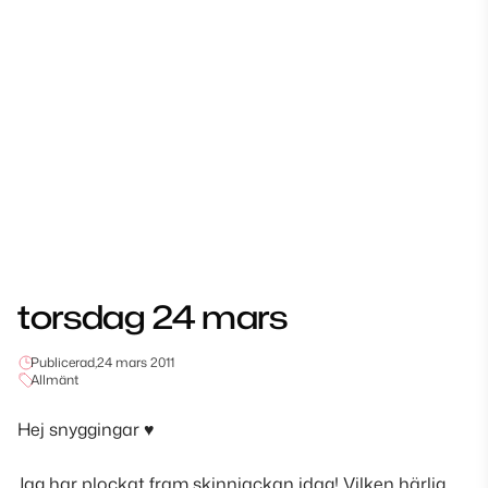
torsdag 24 mars
Publicerad,
24 mars 2011
Allmänt
Hej snyggingar ♥
Jag har plockat fram skinnjackan idag! Vilken härlig