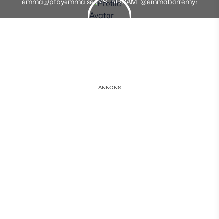
emma@ptbyemma.se INSTAGRAM: @emmabarremyr
Instagram
Facebook
Youtube