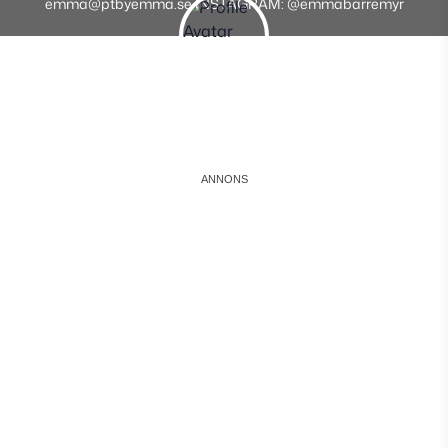
emma@ptbyemma.se INSTAGRAM: @emmabarremyr
Instagram
Facebook
Youtube