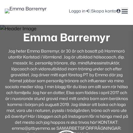
|
Logga in
Skapa konto
Emma Barremyr
Jag heter Emma Barremyr, är 30 år och bosatt på Hammarö
utanför Karlstad i Värmland. Jag är utbildad hälsocoach, dip.
massör, lic. personlig tränare, dip. mindfulnessinstruktör,
löpcoach och vidareutbildad inom träning under och efter
graviditet. Jag driver mitt eget företag PT by Emma där jag
främst jobbar som personlig tränare och influenser via mina
sociala medier idag. I min blogg får du läsa om allt som rör hälsa
och familjeliv. Jag har en dotter, Elsa som föddes i april 2017 och
är i nuvarande stund gravid med mitt andra barn som beräknas
komma i början på augusti 2019. Jag älskar att baka och laga
mat, vara ute i naturen, pyssla i trädgården, träna och vara ute
på äventyr! Här i bloggen och på Instagram får ni hänga med på
det mesta och jag hoppas ni ska trivas här! KONTAKT:
emma@ptbyemma.se SAMARBETSFÖRFRÅGNINGAR: