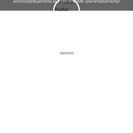
emma@ptbyemma.se INSTAGRAM: @emmabarremyr
Instagram
Facebook
Youtube