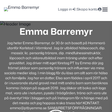
|
Logga in
Skapa konto
Emma Barremyr
Jag heter Emma Barremyr, är 30 år och bosatt på Hammarö
utanför Karlstad i Värmland. Jag är utbildad hälsocoach, dip.
massör, lic. personlig tränare, dip. mindfulnessinstruktör,
löpcoach och vidareutbildad inom träning under och efter
graviditet. Jag driver mitt eget företag PT by Emma där jag
främst jobbar som personlig tränare och influenser via mina
sociala medier idag. I min blogg får du läsa om allt som rör hälsa
och familjeliv. Jag har en dotter, Elsa som föddes i april 2017 och
är i nuvarande stund gravid med mitt andra barn som beräknas
komma i början på augusti 2019. Jag älskar att baka och laga
mat, vara ute i naturen, pyssla i trädgården, träna och vara ute
på äventyr! Här i bloggen och på Instagram får ni hänga med på
det mesta och jag hoppas ni ska trivas här! KONTAKT:
emma@ptbyemma.se SAMARBETSFÖRFRÅGNINGAR: