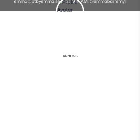
emma@ptbyemma.se INSTAGRAM: @emmabarremyr
Instagram
Facebook
Youtube