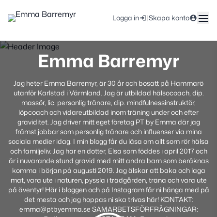
|
Logga in
Skapa konto
Emma Barremyr
Jag heter Emma Barremyr, är 30 år och bosatt på Hammarö
utanför Karlstad i Värmland. Jag är utbildad hälsocoach, dip.
massör, lic. personlig tränare, dip. mindfulnessinstruktör,
löpcoach och vidareutbildad inom träning under och efter
graviditet. Jag driver mitt eget företag PT by Emma där jag
främst jobbar som personlig tränare och influenser via mina
sociala medier idag. I min blogg får du läsa om allt som rör hälsa
och familjeliv. Jag har en dotter, Elsa som föddes i april 2017 och
är i nuvarande stund gravid med mitt andra barn som beräknas
komma i början på augusti 2019. Jag älskar att baka och laga
mat, vara ute i naturen, pyssla i trädgården, träna och vara ute
på äventyr! Här i bloggen och på Instagram får ni hänga med på
det mesta och jag hoppas ni ska trivas här! KONTAKT:
emma@ptbyemma.se SAMARBETSFÖRFRÅGNINGAR: