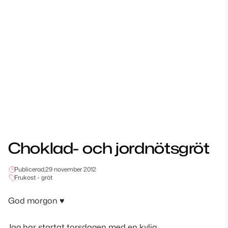
Choklad- och jordnötsgröt
Publicerad,
29 november 2012
Frukost - gröt
God morgon
♥
Jag har startat torsdagen med en kylig