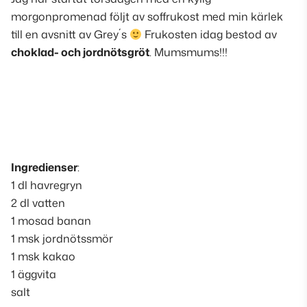
morgonpromenad följt av soffrukost med min kärlek
till en avsnitt av Grey´s
Frukosten idag bestod av
choklad- och jordnötsgröt
. Mumsmums!!!
Ingredienser
:
1 dl havregryn
2 dl vatten
1 mosad banan
1 msk jordnötssmör
1 msk kakao
1 äggvita
salt