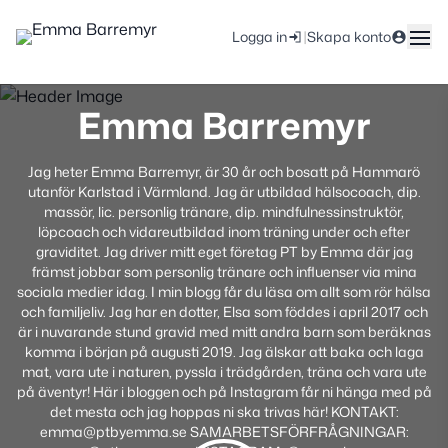
|
Logga in
Skapa konto
Emma Barremyr
Jag heter Emma Barremyr, är 30 år och bosatt på Hammarö
utanför Karlstad i Värmland. Jag är utbildad hälsocoach, dip.
massör, lic. personlig tränare, dip. mindfulnessinstruktör,
löpcoach och vidareutbildad inom träning under och efter
graviditet. Jag driver mitt eget företag PT by Emma där jag
främst jobbar som personlig tränare och influenser via mina
sociala medier idag. I min blogg får du läsa om allt som rör hälsa
och familjeliv. Jag har en dotter, Elsa som föddes i april 2017 och
är i nuvarande stund gravid med mitt andra barn som beräknas
komma i början på augusti 2019. Jag älskar att baka och laga
mat, vara ute i naturen, pyssla i trädgården, träna och vara ute
på äventyr! Här i bloggen och på Instagram får ni hänga med på
det mesta och jag hoppas ni ska trivas här! KONTAKT:
emma@ptbyemma.se SAMARBETSFÖRFRÅGNINGAR: