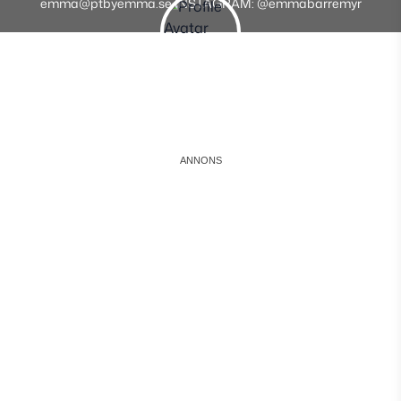
emma@ptbyemma.se INSTAGRAM: @emmabarremyr
Instagram
Facebook
Youtube