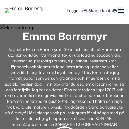
|
Logga in
Skapa konto
Emma Barremyr
Jag heter Emma Barremyr, är 30 år och bosatt på Hammarö
utanför Karlstad i Värmland. Jag är utbildad hälsocoach, dip.
massör, lic. personlig tränare, dip. mindfulnessinstruktör,
löpcoach och vidareutbildad inom träning under och efter
graviditet. Jag driver mitt eget företag PT by Emma där jag
främst jobbar som personlig tränare och influenser via mina
sociala medier idag. I min blogg får du läsa om allt som rör hälsa
och familjeliv. Jag har en dotter, Elsa som föddes i april 2017 och
är i nuvarande stund gravid med mitt andra barn som beräknas
komma i början på augusti 2019. Jag älskar att baka och laga
mat, vara ute i naturen, pyssla i trädgården, träna och vara ute
på äventyr! Här i bloggen och på Instagram får ni hänga med på
det mesta och jag hoppas ni ska trivas här! KONTAKT:
emma@ptbyemma.se SAMARBETSFÖRFRÅGNINGAR: