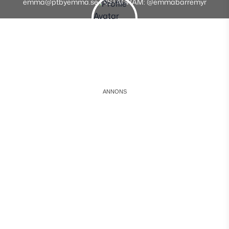
emma@ptbyemma.se INSTAGRAM: @emmabarremyr
Instagram
Facebook
Youtube