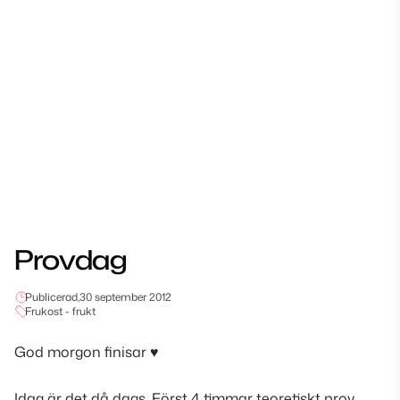
Provdag
Publicerad,
30 september 2012
Frukost - frukt
God morgon finisar
♥
Idag är det då dags. Först 4 timmar teoretiskt prov.