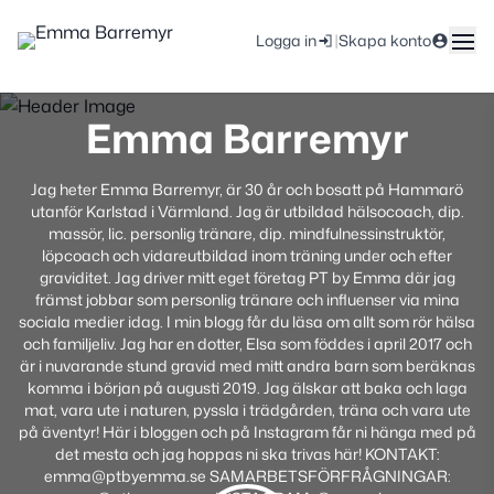
|
Logga in
Skapa konto
Emma Barremyr
Jag heter Emma Barremyr, är 30 år och bosatt på Hammarö
utanför Karlstad i Värmland. Jag är utbildad hälsocoach, dip.
massör, lic. personlig tränare, dip. mindfulnessinstruktör,
löpcoach och vidareutbildad inom träning under och efter
graviditet. Jag driver mitt eget företag PT by Emma där jag
främst jobbar som personlig tränare och influenser via mina
sociala medier idag. I min blogg får du läsa om allt som rör hälsa
och familjeliv. Jag har en dotter, Elsa som föddes i april 2017 och
är i nuvarande stund gravid med mitt andra barn som beräknas
komma i början på augusti 2019. Jag älskar att baka och laga
mat, vara ute i naturen, pyssla i trädgården, träna och vara ute
på äventyr! Här i bloggen och på Instagram får ni hänga med på
det mesta och jag hoppas ni ska trivas här! KONTAKT:
emma@ptbyemma.se SAMARBETSFÖRFRÅGNINGAR: