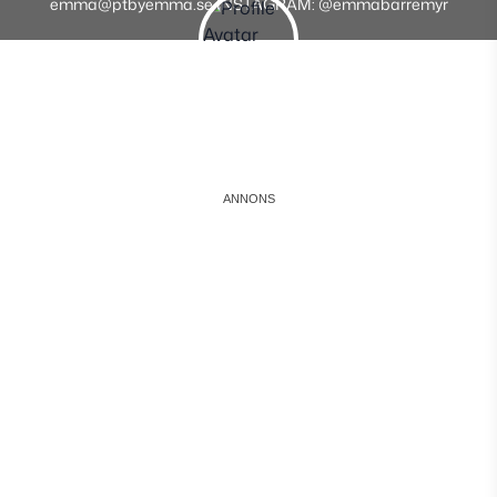
emma@ptbyemma.se INSTAGRAM: @emmabarremyr
Instagram
Facebook
Youtube