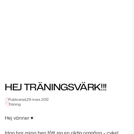
HEJ TRÄNINGSVÄRK!!!
Publicerad,
29 mars 2012
Träning
Hej vänner
♥
Idag har mina ben fått sig en riktig omgång
– cykel