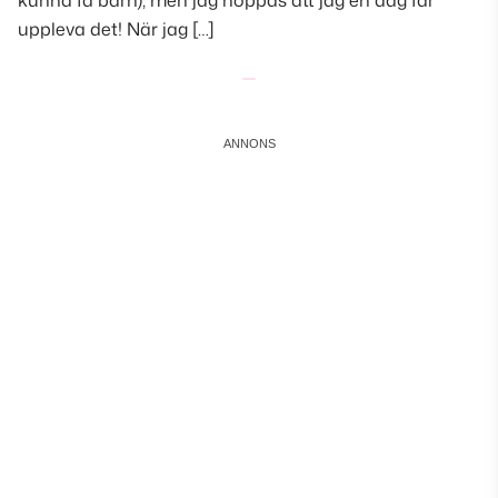
kunna få barn), men jag hoppas att jag en dag får
uppleva det! När jag […]