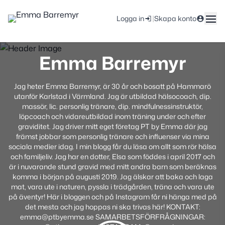
|
Logga in
Skapa konto
Emma Barremyr
Jag heter Emma Barremyr, är 30 år och bosatt på Hammarö
utanför Karlstad i Värmland. Jag är utbildad hälsocoach, dip.
massör, lic. personlig tränare, dip. mindfulnessinstruktör,
löpcoach och vidareutbildad inom träning under och efter
graviditet. Jag driver mitt eget företag PT by Emma där jag
främst jobbar som personlig tränare och influenser via mina
sociala medier idag. I min blogg får du läsa om allt som rör hälsa
och familjeliv. Jag har en dotter, Elsa som föddes i april 2017 och
är i nuvarande stund gravid med mitt andra barn som beräknas
komma i början på augusti 2019. Jag älskar att baka och laga
mat, vara ute i naturen, pyssla i trädgården, träna och vara ute
på äventyr! Här i bloggen och på Instagram får ni hänga med på
det mesta och jag hoppas ni ska trivas här! KONTAKT:
emma@ptbyemma.se SAMARBETSFÖRFRÅGNINGAR: