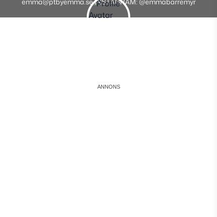
emma@ptbyemma.se INSTAGRAM: @emmabarremyr
Instagram
Facebook
Youtube