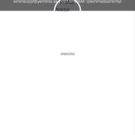
emma@ptbyemma.se INSTAGRAM: @emmabarremyr
Instagram
Facebook
Youtube