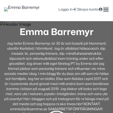
|
Logga in
Skapa konto
Emma Barremyr
Jag heter Emma Barremyr, är 30 år och bosatt på Hammarö
utanför Karlstad i Värmland. Jag är utbildad hälsocoach, dip.
massör, lic. personlig tränare, dip. mindfulnessinstruktör,
löpcoach och vidareutbildad inom träning under och efter
graviditet. Jag driver mitt eget företag PT by Emma där jag
främst jobbar som personlig tränare och influenser via mina
sociala medier idag. I min blogg får du läsa om allt som rör hälsa
och familjeliv. Jag har en dotter, Elsa som föddes i april 2017 och
är i nuvarande stund gravid med mitt andra barn som beräknas
komma i början på augusti 2019. Jag älskar att baka och laga
mat, vara ute i naturen, pyssla i trädgården, träna och vara ute
på äventyr! Här i bloggen och på Instagram får ni hänga med på
det mesta och jag hoppas ni ska trivas här! KONTAKT:
emma@ptbyemma.se SAMARBETSFÖRFRÅGNINGAR: