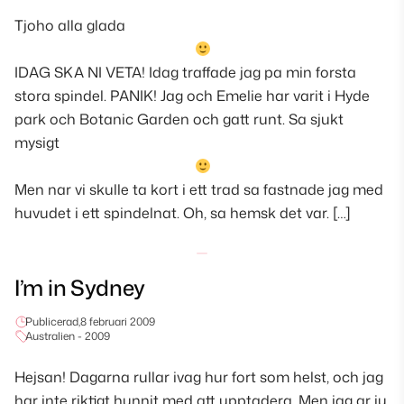
Tjoho alla glada
IDAG SKA NI VETA! Idag traffade jag pa min forsta
stora spindel. PANIK! Jag och Emelie har varit i Hyde
park och Botanic Garden och gatt runt. Sa sjukt
mysigt
Men nar vi skulle ta kort i ett trad sa fastnade jag med
huvudet i ett spindelnat. Oh, sa hemsk det var. […]
I’m in Sydney
Publicerad,
8 februari 2009
Australien - 2009
Hejsan! Dagarna rullar ivag hur fort som helst, och jag
har inte riktigt hunnit med att upptadera. Men jag ar ju